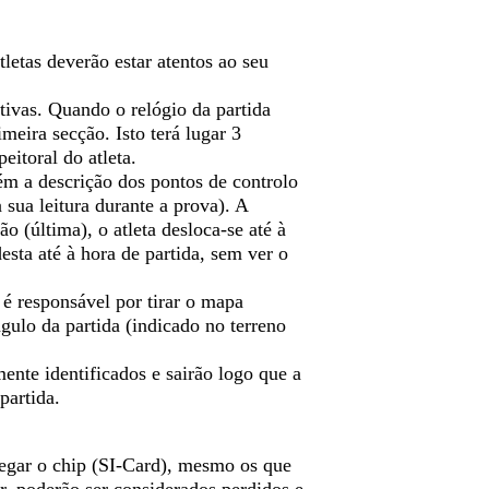
letas deverão estar atentos ao seu
utivas. Quando o relógio da partida
imeira secção. Isto terá lugar 3
eitoral do atleta.
tém a descrição dos pontos de controlo
 sua leitura durante a prova). A
o (última), o atleta desloca-se até à
sta até à hora de partida, sem ver o
a é responsável por tirar o mapa
ngulo da partida (indicado no terreno
ente identificados e sairão logo que a
partida.
regar o chip (SI-Card), mesmo os que
r, poderão ser considerados perdidos e