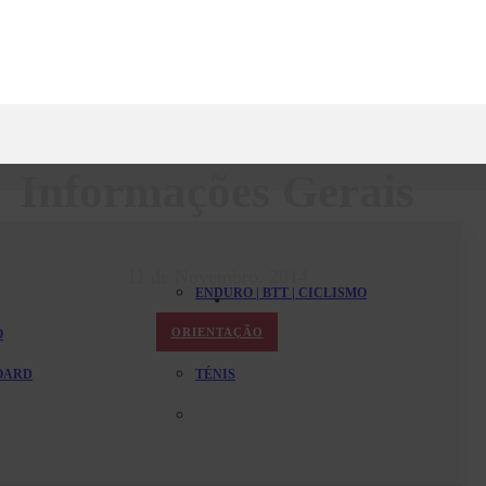
Informações Gerais
11 de Novembro, 2014
ENDURO | BTT | CICLISMO
ORIENTAÇÃO
O
PADEL
BOARD
TÉNIS