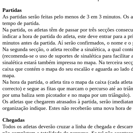
Partidas
As partidas serão feitas pelo menos de 3 em 3 minutos. Os at
tempo de partida.
Na partida, os atletas têm de passar por três secções consec
indicar a hora de partida do atleta, este deve entrar para a pr
minutos antes da partida. Aí serão confirmados, o nome e o p
Na segunda secção, o atleta recolhe a sinalética, a qual con
(recomenda-se o uso de suportes de sinalética para facilitar a
sinalética estará também impressa no mapa. Na terceira secçã
caixa que contém o mapa do seu escalão e aguarda ao lado de
mapa.
Na hora da partida, o atleta tira o mapa da caixa (cada atlet
correcto) e segue as fitas que marcam o percurso até ao triâ
por uma baliza sem picotador e no mapa por um triângulo).
Os atletas que chegarem atrasados à partida, serão imediatam
organização indique. Estes não receberão uma nova hora de 
Chegadas
Todos os atletas deverão cruzar a linha de chegada e descar
não completem a totalidade do percurso. Se tal não acontece