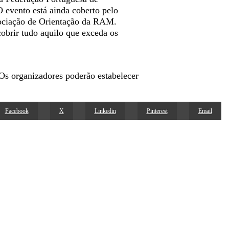
O evento está ainda coberto pelo
ssociação de Orientação da RAM.
cobrir tudo aquilo que exceda os
Os organizadores poderão estabelecer
Facebook
X
Linkedin
Pinterest
Email