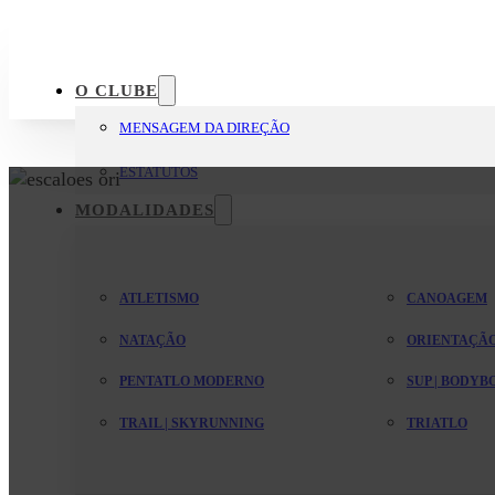
O CLUBE
MENSAGEM DA DIREÇÃO
ESTATUTOS
MODALIDADES
ATLETISMO
CANOAGEM
NATAÇÃO
ORIENTAÇÃ
PENTATLO MODERNO
SUP | BODY
TRAIL | SKYRUNNING
TRIATLO