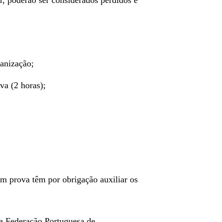
ganização;
va (2 horas);
em prova têm por obrigação auxiliar os
da Federação Portuguesa de