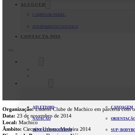
ALUGUER
CAMPO DE PADEL
EQUIPAMENTO NAUTICO
CONTACTA-NOS
O Clube
Mensagem da Direção
Estatutos
Modalidades
ATLETISMO
CANOAGEM
Organização:
Ludens Clube de Machico em parceria com o
Data:
23 de novembro de 2014
NATAÇÃO
ORIENTAÇÃ
Local:
Machico
Âmbito:
Circuito Urbano Madeira 2014
PENTATLO MODERNO
SUP | BODY