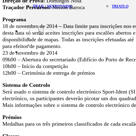
Direção de Prova:
Domingos Nóia
Traçador Percursos:
Nelson Baroca
TRAIL | SKYRUNNING
TRIATLO
Programa
18 de novembro de 2014 – Data limite para inscrições nos e
Aluguer
desta data só serão aceites inscrições para escalões abertos 
Campo de Padel
disponibilidade de mapas. Todas as inscrições efetuadas até
Equipamento Nautico
para efeitos de pagamento.
Contacta-nos
23 de novembro de 2014
09h00 – Abertura do secretariado (Edifício do Porto de Rec
10h00 – Início da competição
12h00 – Cerimónia de entrega de prémios
Sistema de Controlo
Será usado o sistema de controlo electrónico Sport-Ident (S
electrónico, os participantes deverão picotar um dos quadra
Mais informações sobre o sistema de controlo electrónico de
Prémios
Medalhas para os três primeiros classificados de cada escalã
Classes