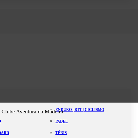
ENDURO | BTT | CICLISMO
 Clube Aventura da Madeira
O
PADEL
BOARD
TÉNIS