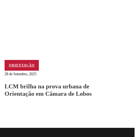
ORIENTAÇÃO
28 de Setembro, 2025
LCM brilha na prova urbana de
Orientação em Câmara de Lobos
Follow me on Facebo
Follow me on X
Follow me on LinkedI