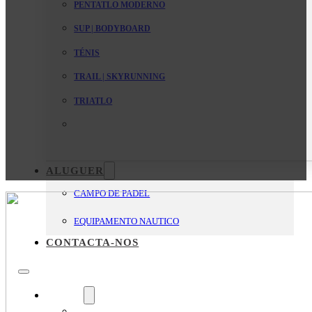
PENTATLO MODERNO
SUP | BODYBOARD
TÉNIS
TRAIL | SKYRUNNING
TRIATLO
ALUGUER
CAMPO DE PADEL
EQUIPAMENTO NAUTICO
CONTACTA-NOS
O Clube
Mensagem da Direção