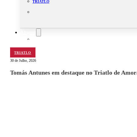
TRIATLO
Aluguer
Campo de Padel
Equipamento Nautico
Contacta-nos
TRIATLO
30 de Julho, 2026
Tomás Antunes em destaque no Triatlo de Amor