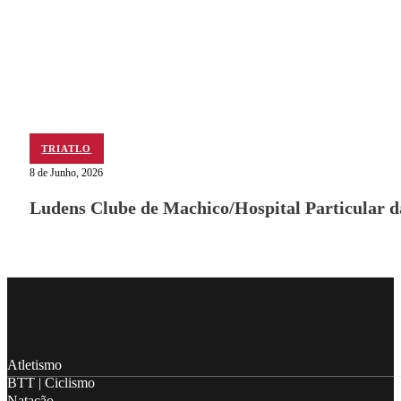
TRIATLO
8 de Junho, 2026
Ludens Clube de Machico/Hospital Particular 
Follow me on Facebook
Follow me on X
Follow me on LinkedIn
Atletismo
BTT | Ciclismo