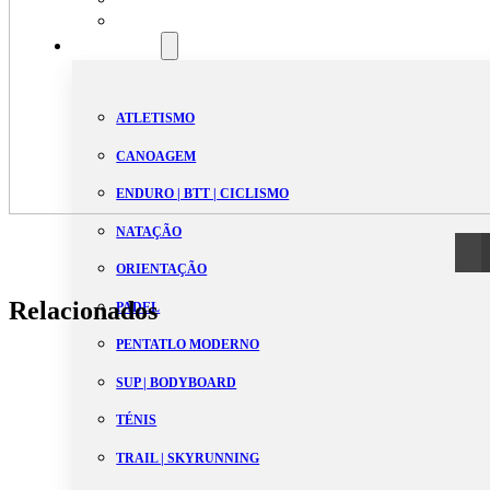
Estatutos
Modalidades
ATLETISMO
CANOAGEM
ENDURO | BTT | CICLISMO
NATAÇÃO
ORIENTAÇÃO
Relacionados
PADEL
PENTATLO MODERNO
SUP | BODYBOARD
TÉNIS
TRAIL | SKYRUNNING