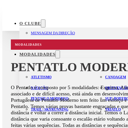
O CLUBE
MENSAGEM DA DIREÇÃO
ESTATUTOS
MODALIDADES
MODALIDADES
PENTATLO MODE
ATLETISMO
CANOAGEM
O Pentatlo é composto por 5 modalidades: Esgrima, Atl
NATAÇÃO
ORIENTAÇÃ
associado e de difícil acesso, está ainda em desenvolv
PENTATLO MODERNO
SUP | BODY
Portuguesa de Pentatlo Moderno tem feito um esforço e
Pentatlo. Temos várias provas bastante engraçadas e que
TRAIL | SKYRUNNING
TRIATLO
distância e voltar a correr a distância inicial. Temos 
distância que varia consoante o escalão etário voltando a
feitas várias sequências. Todas as distâncias e sequênci