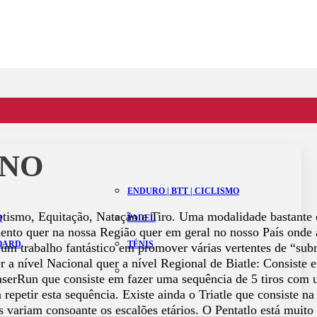
RNO
ENDURO | BTT | CICLISMO
etismo, Equitação, Natação e Tiro. Uma modalidade bastante
O
PADEL
imento quer na nossa Região quer em geral no nosso País onde
BOARD
TÉNIS
 um trabalho fantástico em promover várias vertentes de “su
r a nível Nacional quer a nível Regional de Biatle: Consiste 
o LaserRun que consiste em fazer uma sequência de 5 tiros com
 repetir esta sequência. Existe ainda o Triatle que consiste n
as variam consoante os escalões etários. O Pentatlo está muit