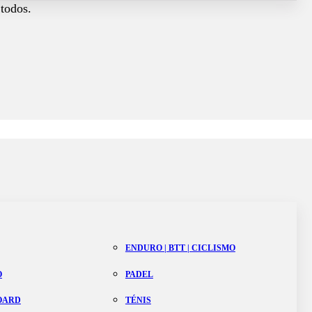
 todos.
ENDURO | BTT | CICLISMO
O
PADEL
BOARD
TÉNIS