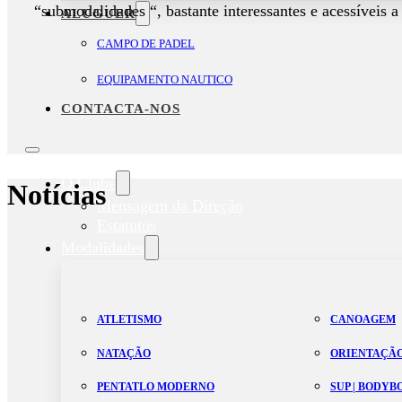
“submodalidades “, bastante interessantes e acessíveis a
ALUGUER
CAMPO DE PADEL
EQUIPAMENTO NAUTICO
CONTACTA-NOS
O Clube
Notícias
Mensagem da Direção
Estatutos
Modalidades
ATLETISMO
CANOAGEM
NATAÇÃO
ORIENTAÇÃ
PENTATLO MODERNO
SUP | BODY