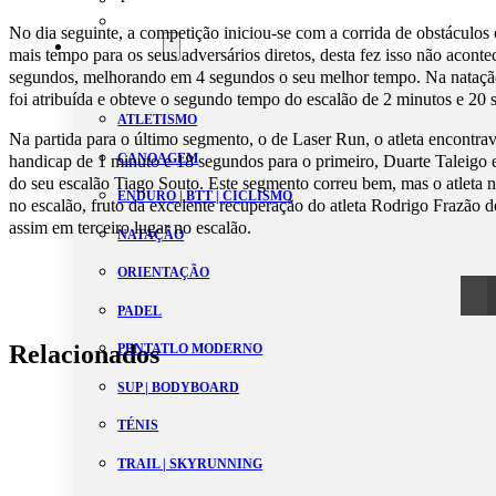
Estatutos
No dia seguinte, a competição iniciou-se com a corrida de obstáculos
Modalidades
mais tempo para os seus adversários diretos, desta fez isso não acont
segundos, melhorando em 4 segundos o seu melhor tempo. Na natação 
foi atribuída e obteve o segundo tempo do escalão de 2 minutos e 20
ATLETISMO
Na partida para o último segmento, o de Laser Run, o atleta encontra
CANOAGEM
handicap de 1 minuto e 18 segundos para o primeiro, Duarte Taleigo 
do seu escalão Tiago Souto. Este segmento correu bem, mas o atleta 
ENDURO | BTT | CICLISMO
no escalão, fruto da excelente recuperação do atleta Rodrigo Frazão 
assim em terceiro lugar no escalão.
NATAÇÃO
ORIENTAÇÃO
PADEL
Relacionados
PENTATLO MODERNO
SUP | BODYBOARD
TÉNIS
TRAIL | SKYRUNNING