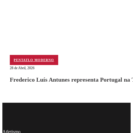
PENTATLO MODERNO
28 de Abril, 2026
Frederico Luís Antunes representa Portugal na
Follow me on Facebook
Follow me on X
Follow me on LinkedIn
Atletismo