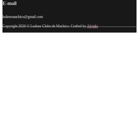
E-mail
ludensmachico@gmail.com
Copyright 2026 © Ludens Clube de Machico. Crafted by
Alojaki