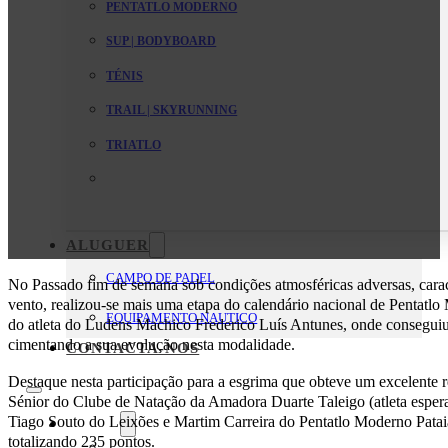
PENTATLO MODERNO
SUP | BODYBOARD
TÉNIS
TRAIL | SKYRUNNING
TRIATLO
ALUGUER
CAMPO DE PADEL
No Passado fim de semana sob condições atmosféricas adversas, carac
vento, realizou-se mais uma etapa do calendário nacional de Pentatl
EQUIPAMENTO NAUTICO
do atleta do Ludens Machico Frederico Luís Antunes, onde consegui
cimentando a sua evolução nesta modalidade.
CONTACTA-NOS
Destaque nesta participação para a esgrima que obteve um excelente re
Sénior do Clube de Natação da Amadora Duarte Taleigo (atleta esper
Tiago Souto do Leixões e Martim Carreira do Pentatlo Moderno Patai
O Clube
totalizando 235 pontos.
Mensagem da Direção