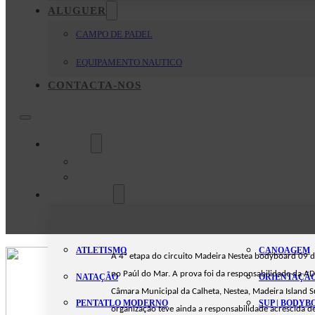
ALUGUER
CAMPO DE PADEL
EQUIPAMENTO NAUTICO
CONTACTA-NOS
O Clube
Mensagem da Direção
Estatutos
Modalidades
ATLETISMO
CANOAGEM
A 4ª etapa do circuito Madeira Nestea bodyboard 09
no Paúl do Mar. A prova foi da responsabilidade da AD
NATAÇÃO
ORIENTAÇÃ
Câmara Municipal da Calheta, Nestea, Madeira Island S
PENTATLO MODERNO
SUP | BODY
organização teve ainda a responsabilidade acrescida d