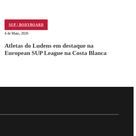
SUP | BODYBOARD
4 de Maio, 2026
Atletas do Ludens em destaque na
European SUP League na Costa Blanca
Follow me on Facebo
Follow me on X
Follow me on LinkedI