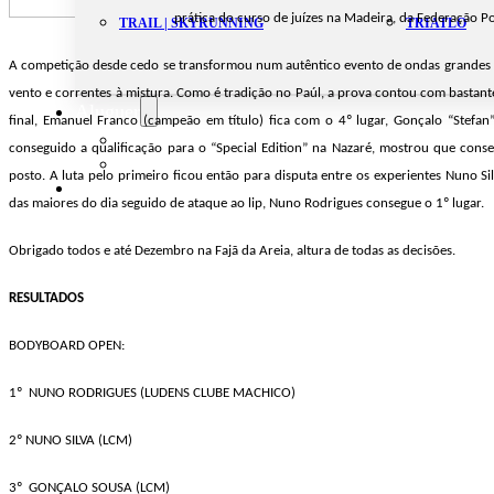
prática do curso de juízes na Madeira, da Federação Po
TRAIL | SKYRUNNING
TRIATLO
A competição desde cedo se transformou num autêntico evento de ondas grandes c
vento e correntes à mistura. Como é tradição no Paúl, a prova contou com bastante
Aluguer
final, Emanuel Franco (campeão em título) fica com o 4º lugar, Gonçalo “Stefan”
Campo de Padel
conseguido a qualificação para o “Special Edition” na Nazaré, mostrou que cons
Equipamento Nautico
posto. A luta pelo primeiro ficou então para disputa entre os experientes Nuno
Contacta-nos
das maiores do dia seguido de ataque ao lip, Nuno Rodrigues consegue o 1º lugar.
Obrigado todos e até Dezembro na Fajã da Areia, altura de todas as decisões.
RESULTADOS
BODYBOARD OPEN:
1º NUNO RODRIGUES (LUDENS CLUBE MACHICO)
2º NUNO SILVA (LCM)
3º GONÇALO SOUSA (LCM)