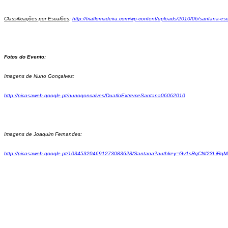
Classificações por Escalões
:
http://triatlomadeira.com/wp-
content/uploads/2010/06/
santana-esc
Fotos do Evento:
Imagens de Nuno Gonçalves:
http://picasaweb.google.pt/
nunogoncalves/
DuatloExtremeSantana06062010
Imagens de Joaquim Fernandes:
http://picasaweb.google.pt/
103453204691273083628/Santana?
authkey=Gv1sRgCNf23LjRq