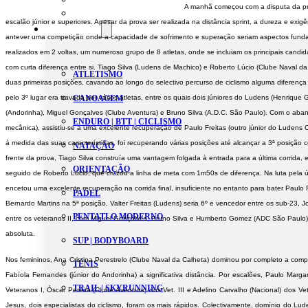
A manhã começou com a disputa da prov
Estatutos
escalão júnior e superiores. Apesar da prova ser realizada na distância sprint, a dureza e exigê
Modalidades
antever uma competição onde a capacidade de sofrimento e superação seriam aspectos fundam
realizados em 2 voltas, um numeroso grupo de 8 atletas, onde se incluiam os principais candida
com curta diferença entre si. Tiago Silva (Ludens de Machico) e Roberto Lúcio (Clube Naval d
ATLETISMO
duas primeiras posições, cavando ao longo do selectivo percurso de ciclismo alguma diferença 
pelo 3º lugar era travada por vários atletas, entre os quais dois júniores do Ludens (Henrique
CANOAGEM
(Andorinha), Miguel Gonçalves (Clube Aventura) e Bruno Silva (A.D.C. São Paulo). Com o aba
ENDURO | BTT | CICLISMO
mecânica), assistiu-se a uma excelente recuperação de Paulo Freitas (outro júnior do Luden
à medida das suas características, foi recuperando várias posições até alcançar a 3ª posição
NATAÇÃO
frente da prova, Tiago Silva construía uma vantagem folgada à entrada para a última corrida,
ORIENTAÇÃO
seguido de Roberto Lúcio, que cruzou a linha de meta com 1m50s de diferença. Na luta pela ú
encetou uma excelente recuperação na corrida final, insuficiente no entanto para bater Paulo 
PADEL
Bernardo Martins na 5ª posição, Valter Freitas (Ludens) seria 6º e vencedor entre os sub-23,
PENTATLO MODERNO
entre os veteranos II, com Miguel Gonçalves, Bruno Silva e Humberto Gomez (ADC São Paulo) e
absoluta.
SUP | BODYBOARD
Nos femininos, Ana Cristina Perestrelo (Clube Naval da Calheta) dominou por completo a comp
TÉNIS
Fabíola Fernandes (júnior do Andorinha) a significativa distância. Por escalões, Paulo Marg
TRAIL | SKYRUNNING
Veteranos I, Óscar Pereira (Clube Aventura) dos Vet. III e Adelino Carvalho (Nacional) dos Ve
Jesus, dois especialistas do ciclismo, foram os mais rápidos. Colectivamente, domínio do Lu