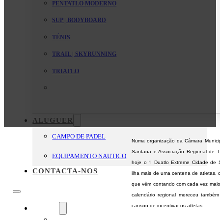
PENTATLO MODERNO
SUP | BODYBOARD
TÉNIS
TRAIL | SKYRUNNING
TRIATLO
ALUGUER
CAMPO DE PADEL
Numa organização da Câmara Municip
Santana e Associação Regional de Tr
EQUIPAMENTO NAUTICO
hoje o “I Duatlo Extreme Cidade de 
CONTACTA-NOS
ilha mais de uma centena de atletas,
que vêm contando com cada vez maior
calendário regional mereceu também
cansou de incentivar os atletas.
O Clube
Mensagem da Direção