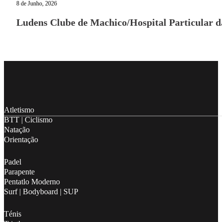
8 de Junho, 2026
Ludens Clube de Machico/Hospital Particular 
Follow me on Facebook
Follow me on X
Follow me on LinkedIn
Atletismo
BTT | Ciclismo
Natação
Orientação
Padel
Parapente
Pentatlo Moderno
Surf | Bodyboard | SUP
Ténis