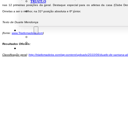
TRIATLO
nas 12 primeiras posições da geral. Destaque especial para os atletas da casa (Clube De
Ornelas a ser o melhor, na 31ª posição absoluta e 6º júnior.
Texto de Duarte Mendonça
Aluguer
(fonte:
www.Triatlomadeira.com
)
Campo de Padel
Equipamento Nautico
Resultados Oficiais:
Contacta-nos
Classificação geral
:
http://triatlomadeira.com/wp-
content/uploads/2010/06/
duatlo-de-santana-abs