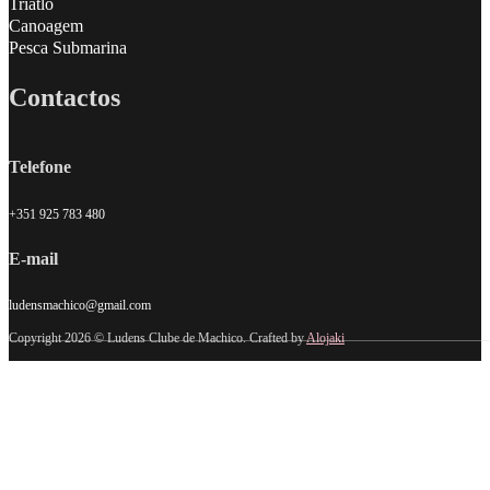
Triatlo
Canoagem
Pesca Submarina
Contactos
Telefone
+351 925 783 480
E-mail
ludensmachico@gmail.com
Copyright 2026 © Ludens Clube de Machico. Crafted by
Alojaki