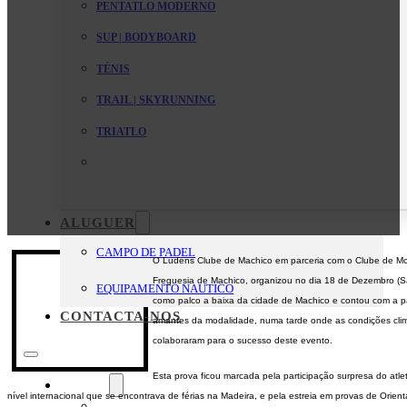
PENTATLO MODERNO
SUP | BODYBOARD
TÉNIS
TRAIL | SKYRUNNING
TRIATLO
ALUGUER
CAMPO DE PADEL
O Ludens Clube de Machico em parceria com o Clube de Mo
Freguesia de Machico, organizou no dia 18 de Dezembro (S
EQUIPAMENTO NAUTICO
como palco a baixa da cidade de Machico e contou com a pa
CONTACTA-NOS
amantes da modalidade, numa tarde onde as condições climat
colaboraram para o sucesso deste evento.
Esta prova ficou marcada pela participação surpresa do atle
O Clube
nível internacional que se encontrava de férias na Madeira, e pela estreia em provas de Orienta
Mensagem da Direção