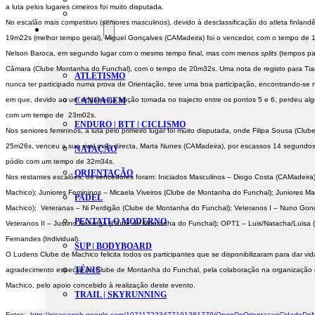
a luta pelos lugares cimeiros foi muito disputada. 
Estatutos
No escalão mais competitivo (seniores masculinos), devido à desclassificação do atleta finlandê
Modalidades
19m22s (melhor tempo geral), Miguel Gonçalves (CAMadeira) foi o vencedor, com o tempo de 1
Nelson Baroca, em segundo lugar com o mesmo tempo final, mas com menos 
splits
 (tempos pa
Câmara (Clube Montanha do Funchal), com o tempo de 20m32s. Uma nota de registo para Tiag
ATLETISMO
nunca ter participado numa prova de Orientação, teve uma boa participação, encontrando-se 
em que, devido ao um engano na opção tomada no trajecto entre os pontos 5 e 6, perdeu algu
CANOAGEM
com um tempo de  23m02s. 
ENDURO | BTT | CICLISMO
Nos seniores femininos, a luta pelo primeiro lugar foi muito disputada, onde Filipa Sousa (Cl
25m26s, venceu a sua rival mais directa, Marta Nunes (CAMadeira), por escassos 14 segundos
NATAÇÃO
pódio com um tempo de 32m34s. 
ORIENTAÇÃO
Nos restantes escalões, os vencedores foram: Iniciados Masculinos – Diogo Costa (CAMadeira
Machico); Juniores Femininos – Micaela Viveiros (Clube de Montanha do Funchal); Juniores M
PADEL
Machico);  Veteranas – Ni Perdigão (Clube de Montanha do Funchal); Veteranos I – Nuno Gon
PENTATLO MODERNO
Veteranos II – Justino Nóbrega (Clube de Montanha do Funchal); OPT1 – Luis/Natacha/Luisa 
Fernandes (Individual).  
SUP | BODYBOARD
O Ludens Clube de Machico felicita todos os participantes que se disponibilizaram para dar vida
TÉNIS
agradecimento especial ao Clube de Montanha do Funchal, pela colaboração na organização d
Machico, pelo apoio concebido à realização deste evento.
TRAIL | SKYRUNNING
Fotos:
http://picasaweb.
google.com/
107117223477191381779/
OpenDeOrientacaoCidadeDeM