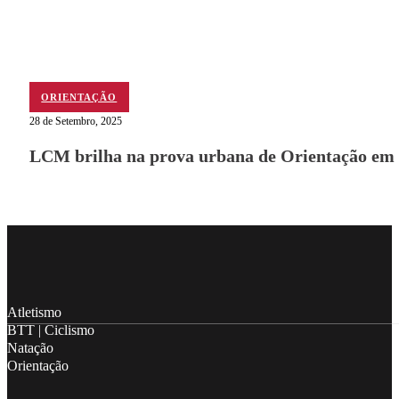
ORIENTAÇÃO
28 de Setembro, 2025
LCM brilha na prova urbana de Orientação em
Follow me on Facebook
Follow me on X
Follow me on LinkedIn
Atletismo
BTT | Ciclismo
Natação
Orientação