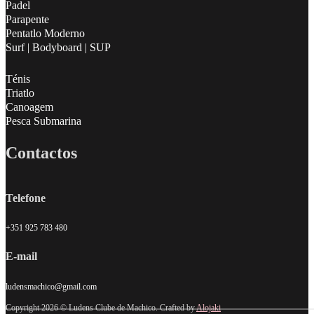
Padel
Parapente
Pentatlo Moderno
Surf | Bodyboard | SUP
Ténis
Triatlo
Canoagem
Pesca Submarina
Contactos
Telefone
+351 925 783 480
E-mail
ludensmachico@gmail.com
Copyright 2026 © Ludens Clube de Machico. Crafted by
Alojaki