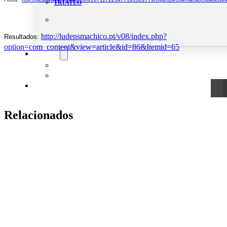
TRIATLO
http://ludensmachico.pt/v08/index.php?
Resultados:
option=com_content&view=article&id=86&Itemid=65
Aluguer
Campo de Padel
Equipamento Nautico
Contacta-nos
Relacionados