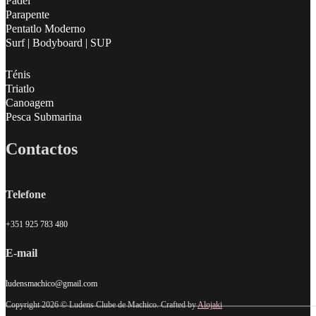
Padel
Parapente
Pentatlo Moderno
Surf | Bodyboard | SUP
Ténis
Triatlo
Canoagem
Pesca Submarina
Contactos
Telefone
+351 925 783 480
E-mail
ludensmachico@gmail.com
Copyright 2026 © Ludens Clube de Machico. Crafted by
Alojaki