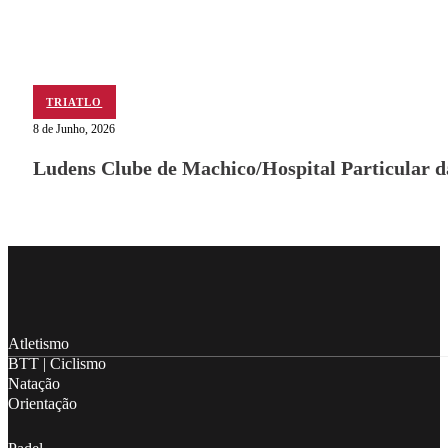
TRIATLO
8 de Junho, 2026
Ludens Clube de Machico/Hospital Particular 
Follow me on Facebook
Follow me on X
Follow me on LinkedIn
Atletismo
BTT | Ciclismo
Natação
Orientação