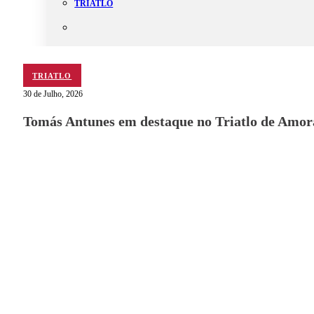
TRIATLO
Aluguer
TRIATLO
Campo de Padel
30 de Julho, 2026
Equipamento Nautico
Contacta-nos
Tomás Antunes em destaque no Triatlo de Amor