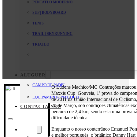
PENTATLO MODERNO
SUP | BODYBOARD
TÉNIS
TRAIL | SKYRUNNING
TRIATLO
ALUGUER
CAMPO DE PADEL
O Ludens Machico/MC Contruções marcou p
Maxxis Cup
Gouveia, 1ª prova do campeo
EQUIPAMENTO NAUTICO
de 2011 da União Internacional de Ciclismo, 
20 de Março, sob condições climatéricas ex
CONTACTA-NOS
percurso de 2,4 km, sendo esta uma prova 
dificuldade técnica.
Enquanto o nosso conterrâneo Emanuel Pom
O Clube
e melhor português, o britânico Danny Hart
Mensagem da Direção