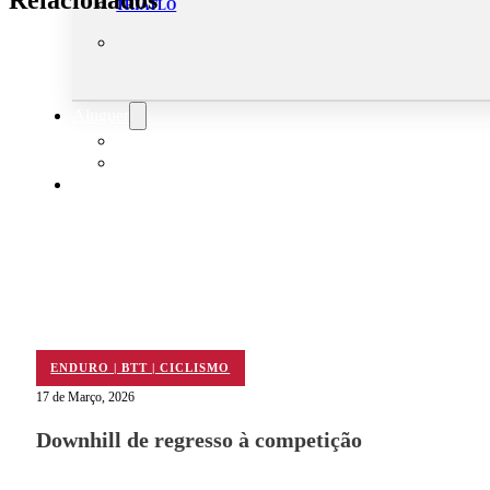
TRIATLO
Aluguer
Campo de Padel
Equipamento Nautico
Contacta-nos
ENDURO | BTT | CICLISMO
17 de Março, 2026
Downhill de regresso à competição