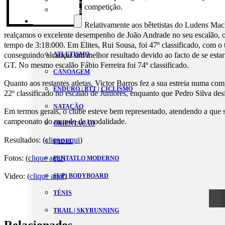
competição.
Estatutos
Modalidades
Relativamente aos bêtetistas do Ludens Mac
realçamos o excelente desempenho de João Andrade no seu escalão, 
tempo de 3:18:000. Em Elites, Rui Sousa, foi 47º classificado, com o
conseguindo alcançar um melhor resultado devido ao facto de se estar 
ATLETISMO
GT. No mesmo escalão Fábio Ferreira foi 74º classificado.
CANOAGEM
Quanto aos restantes atletas, Victor Barros fez a sua estreia numa com
ENDURO | BTT | CICLISMO
22º classificado no escalão de Juniores, enquanto que Pedro Silva des
NATAÇÃO
Em termos gerais, o clube esteve bem representado, atendendo a que 
campeonato do mundo da modalidade.
ORIENTAÇÃO
Resultados: (
clique aqui
)
PADEL
Fotos: (
clique aqui
)
PENTATLO MODERNO
Video: (
clique aqui
)
SUP | BODYBOARD
TÉNIS
TRAIL | SKYRUNNING
Relacionados