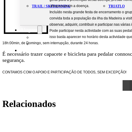
ultrapassaram a doença.
TRAIL | SKYRUNNING
TRIATLO
Incluído nesta grande festa de encerramento o 
convida toda a população da ilha da Madeira a vi
observar, adquirir, contribuir e participar nas várias
Aluguer
Pode participar nesta actividade com as suas pedal
Campo de Padel
isso basta aparecer no horário desta actividade qu
Equipamento Nautico
18h:00min, de Domingo, sem interrupção, durante 24 horas.
Contacta-nos
É necessário trazer capacete e bicicleta para pedalar conno
segurança.
CONTAMOS COM O APOIO E PARTICIPAÇÃO DE TODOS, SEM EXCEPÇÃO!
Relacionados