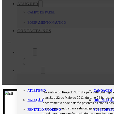
ALUGUER
CAMPO DE PADEL
EQUIPAMENTO NAUTICO
CONTACTA-NOS
O Clube
Mensagem da Direção
Estatutos
Modalidades
ATLETISMO
CANOAGEM
No âmbito do Projecto “Um dia pela vida”, da Liga 
dias 21 e 22 de Maio de 2011, durante 24 horas, n
NATAÇÃO
ORIENTAÇÃ
encerramento onde estarão patentes os stands das
de angariar fundos para esta causa e ao mesmo te
PENTATLO MODERNO
SUP | BODY
geral para a prevenção desta doença, prestar ho