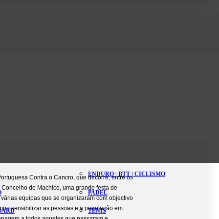
ENDURO | BTT | CICLISMO
Portuguesa Contra o Cancro, que decorre, entre os
o Concelho de Machico, uma grande festa de
O
PADEL
 várias equipas que se organizaram com objectivo
mpo sensibilizar as pessoas e a população em
BOARD
TÉNIS
menagem a todos aqueles que passaram e