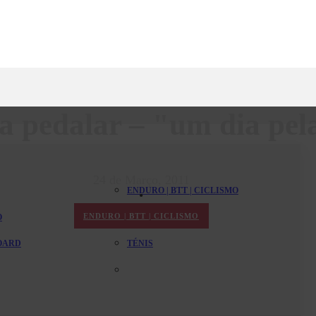
a pedalar – "um dia pel
24 de Março, 2011
ENDURO | BTT | CICLISMO
ENDURO | BTT | CICLISMO
O
PADEL
BOARD
TÉNIS