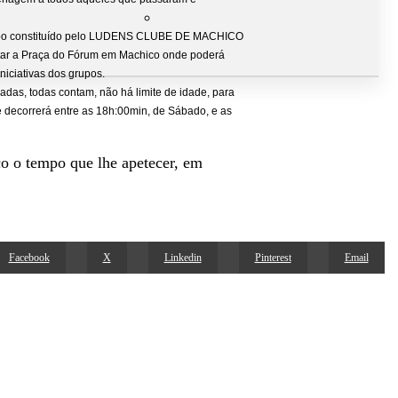
grupo constituído pelo LUDENS CLUBE DE MACHICO
sitar a Praça do Fórum em Machico onde poderá
 iniciativas dos grupos.
adas, todas contam, não há limite de idade, para
e decorrerá entre as 18h:00min, de Sábado, e as
sco o tempo que lhe apetecer, em
Facebook
X
Linkedin
Pinterest
Email