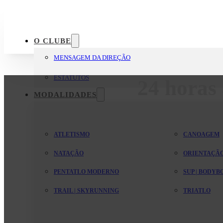
O CLUBE
MENSAGEM DA DIREÇÃO
ESTATUTOS
24 horas 
MODALIDADES
ATLETISMO
CANOAGEM
NATAÇÃO
ORIENTAÇÃ
PENTATLO MODERNO
SUP | BODY
TRAIL | SKYRUNNING
TRIATLO