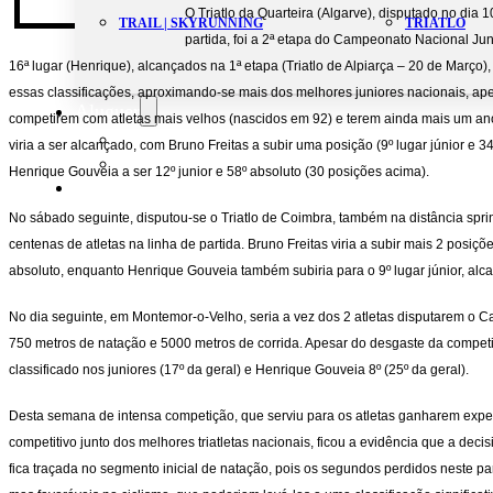
O Triatlo da Quarteira (Algarve), disputado no dia
TRAIL | SKYRUNNING
TRIATLO
partida, foi a 2ª etapa do Campeonato Nacional Juni
16ª lugar (Henrique), alcançados na 1ª etapa (Triatlo de Alpiarça – 20 de Março)
essas classificações, aproximando-se mais dos melhores juniores nacionais, ap
Aluguer
competirem com atletas mais velhos (nascidos em 92) e terem ainda mais um ano
Campo de Padel
viria a ser alcançado, com Bruno Freitas a subir uma posição (9º lugar júnior e 
Equipamento Nautico
Henrique Gouveia a ser 12º junior e 58º absoluto (30 posições acima).
Contacta-nos
No sábado seguinte, disputou-se o Triatlo de Coimbra, também na distância spri
centenas de atletas na linha de partida. Bruno Freitas viria a subir mais 2 posiçõe
absoluto, enquanto Henrique Gouveia também subiria para o 9º lugar júnior, alc
No dia seguinte, em Montemor-o-Velho, seria a vez dos 2 atletas disputarem o 
750 metros de natação e 5000 metros de corrida. Apesar do desgaste da competiçã
classificado nos juniores (17º da geral) e Henrique Gouveia 8º (25º da geral).
Desta semana de intensa competição, que serviu para os atletas ganharem expe
competitivo junto dos melhores triatletas nacionais, ficou a evidência que a deci
fica traçada no segmento inicial de natação, pois os segundos perdidos neste p