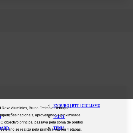
ENDURO | BTT | CICLISMO
J.Roxo Alumínios, Bruno Freitas e Henrique
mpetições nacionais, aproveitando a proximidade
O
PADEL
 O objectivo principal passava pela soma de pontos
BOARD
TÉNIS
este ano se realiza pela primeira vez em 4 etapas.