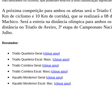
mas favoráveis no ciclismo, que poderiam levá-los a uma classificação significat
A próxima competição para ambos os atletas será o Triatlo 
Km de ciclismo e 10 Km de corrida), que se realizará a 08 
Machico. Será a estreia na distância olímpica para ambos os a
distância no Triatlo de Aveiro, 3ª etapa do Campeonato Nacio
Julho.
Resutados:
Triatlo Quarteira Geral (
clique aqui
)
Triatlo Quarteira Escal. Masc. (
clique aqui
)
Triatlo Coimbra Geral (
clique aqui
)
Triatlo Coimbra Escal. Masc.(
clique aqui
)
Aquatlo Montemor Geral (
clique aqui
)
Aquatlo Montemor Escal. Mac. (
clique aqui
)