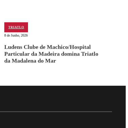
TRIATLO
8 de Junho, 2026
Ludens Clube de Machico/Hospital
Particular da Madeira domina Triatlo
da Madalena do Mar
Follow me on Facebo
Follow me on X
Follow me on LinkedI