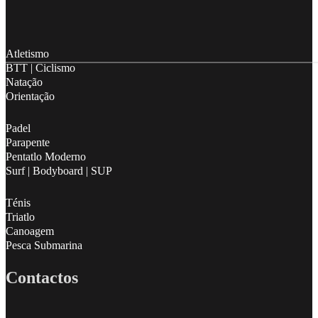
Follow me on Facebook
Follow me on X
Follow me on LinkedIn
Atletismo
BTT | Ciclismo
Natação
Orientação
Padel
Parapente
Pentatlo Moderno
Surf | Bodyboard | SUP
Ténis
Triatlo
Canoagem
Pesca Submarina
Contactos