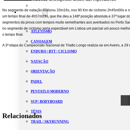
Estatutos
No segmento de natação realizou 33m16s, nos 90 Km de ciclismo 2h45m00s e na
Modalidades
um tempo final de 4h57m29s, que lhe deu a 148ª posição absoluta e 37º lugar d
segmentos da prova com tempos muito semelhantes aos averbados no Porto Sant
no segmento de ciclismo seria expectável em Lisboa um parcial um pouco melhor
ATLETISMO
o tempo final.
CANOAGEM
A 3ª etapa do Campeonato Nacional de Triatlo Longo realiza-se em Aveiro, a 29 
ENDURO | BTT | CICLISMO
NATAÇÃO
ORIENTAÇÃO
PADEL
PENTATLO MODERNO
SUP | BODYBOARD
TÉNIS
Relacionados
TRAIL | SKYRUNNING