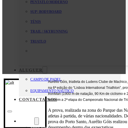
PENTATLO MODERNO
SUP | BODYBOARD
TÉNIS
TRAIL | SKYRUNNING
TRIATLO
ALUGUER
CAMPO DE PADEL
Aurélio Góis, triatleta do Ludens Clube de Machic
na 6ª edição do “Lisboa International Triathlon”, pr
EQUIPAMENTO NAUTICO
IronMan (1900 m de natação, 90 Km de ciclismo e 2
CONTACTA-NOS
também a 2ª etapa do Campeonato Nacional de Tri
A prova, realizada na zona do Parque das N
atletas à partida, de várias nacionalidades. D
O Clube
prova do Porto Santo, Aurélio Góis realizou 
desempenho dentro das expectativas.
Mensagem da Direção