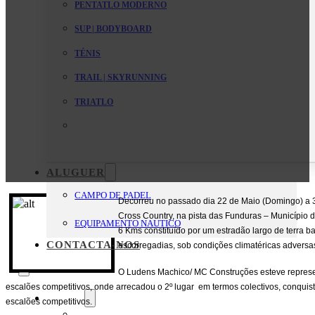
PENTATLO MODERNO
SUP | BODYBOARD
TÉNIS
TRAIL | SKYRUNNING
TRIATLO
ALUGUER
CAMPO DE PADEL
Decorreu no passado dia 22 de Maio (Domingo) a 3
Cross Country, na pista das Funduras – Município
EQUIPAMENTO NAUTICO
6 Kms constituído por um estradão largo de terra b
CONTACTA-NOS
escorregadias, sob condições climatéricas adversa
O Ludens Machico/ MC Construções esteve represen
escalões competitivos, onde arrecadou o 2º lugar em termos colectivos, conquis
O Clube
escalões competitivos.
Mensagem da Direção