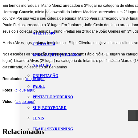
Estatutos
Em termos individuais,
Mário Moniz arrecadou o 3º lugar na categoria de elites 
Hermano Gouveia, atleta de downhill do ludens Machico, arrecadou um 2º lugar n
Modalidades
country. Por sua vez o seu colega de equipa, Marco Vieira, arrecadou um 3º lu
Paulo Freitas arrecadou o 3º lugar. Em Juniores, João Costa dominou arrecadand
seus dois colegas de equipa, Bruno Freitas em 2º lugar e João Gomes em 3º luga
ATLETISMO
Marisa Alves, nos juniores femininos, e Filipe Oliveira, nos juvenis masculinos,
CANOAGEM
Nos escalões de formação os vencedores foram: Fábio Nóia (1º lugar) na categor
ENDURO | BTT | CICLISMO
lugar), Lisandra Alves (2º lugar) na categoria de Infantis e por fim João Marote (1
NATAÇÃO
classificada) no escalão de Benjamins
ORIENTAÇÃO
Resultados:
(
clique aqui
)
PADEL
Fotos:
(
clique aqui
)
PENTATLO MODERNO
Video:
(
clique aqui
)
SUP | BODYBOARD
TÉNIS
TRAIL | SKYRUNNING
Relacionados