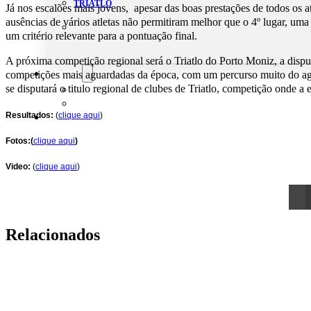
TRIATLO
Já nos escalões mais jovens, apesar das boas prestações de todos os a
ausências de vários atletas não permitiram melhor que o 4º lugar, uma 
um critério relevante para a pontuação final.
A próxima competição regional será o Triatlo do Porto Moniz, a dispu
Aluguer
competições mais aguardadas da época, com um percurso muito do agr
se disputará o titulo regional de clubes de Triatlo, competição onde a
Campo de Padel
Equipamento Nautico
Resultados:
(
clique aqui
)
Contacta-nos
Fotos:(
clique aqui
)
Video:
(
clique aqui
)
Relacionados