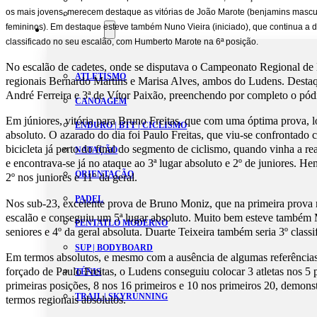
os mais jovens, merecem destaque as vitórias de João Marote (benjamins masculi
Estatutos
femininos). Em destaque esteve também Nuno Vieira (iniciado), que continua a 
Modalidades
classificado no seu escalão, com Humberto Marote na 6ª posição.
No escalão de cadetes, onde se disputava o Campeonato Regional de
ATLETISMO
regionais Bernardo Martins e Marisa Alves, ambos do Ludens. Destaq
André Ferreira e 3ª de Vítor Paixão, preenchendo por completo o pód
CANOAGEM
Em júniores, vitória para Bruno Freitas, que com uma óptima prova, l
ENDURO | BTT | CICLISMO
absoluto. O azarado do dia foi Paulo Freitas, que viu-se confrontad
bicicleta já perto do final do segmento de ciclismo, quando vinha a r
NATAÇÃO
e encontrava-se já no ataque ao 3ª lugar absoluto e 2º de juniores. H
ORIENTAÇÃO
2º nos juniores e 11º da geral.
PADEL
Nos sub-23, excelente prova de Bruno Moniz, que na primeira prova 
escalão e conseguiu um 5ª lugar absoluto. Muito bem esteve também 
PENTATLO MODERNO
seniores e 4º da geral absoluta. Duarte Teixeira também seria 3º classi
SUP | BODYBOARD
Em termos absolutos, e mesmo com a ausência de algumas referênci
forçado de Paulo Freitas, o Ludens conseguiu colocar 3 atletas nos 5 
TÉNIS
primeiras posições, 8 nos 16 primeiros e 10 nos primeiros 20, demon
TRAIL | SKYRUNNING
termos regionais absolutos.