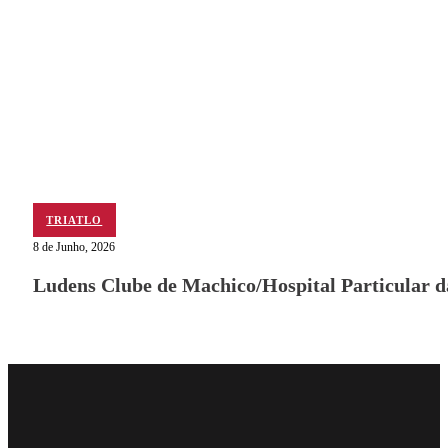
TRIATLO
8 de Junho, 2026
Ludens Clube de Machico/Hospital Particular 
Follow me on Facebook
Follow me on X
Follow me on LinkedIn