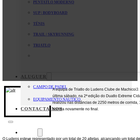
PENTATLO MODERNO
SUP | BODYBOARD
TÉNIS
TRAIL | SKYRUNNING
TRIATLO
ALUGUER
CAMPO DE PADEL
A equipa de Triatlo do Ludens Clube de Machico/J
última sábado, na 2ª edição do Duatlo Extreme Cid
EQUIPAMENTO NAUTICO
realizou nas distâncias de 2250 metros de corrida,
CONTACTA-NOS
corrida novamente no final.
O Clube
O Ludens esteve representado por um total de 20 atletas, alcançando um total de 
Mensagem da Direção