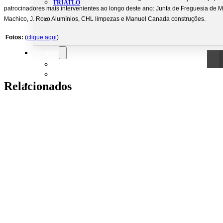
TRIATLO
patrocinadores mais intervenientes ao longo deste ano: Junta de Freguesia de 
Machico, J. Roxo Alumínios, CHL limpezas e Manuel Canada construções.
Fotos:
(
clique aqui
)
Aluguer
Campo de Padel
Equipamento Nautico
Relacionados
Contacta-nos