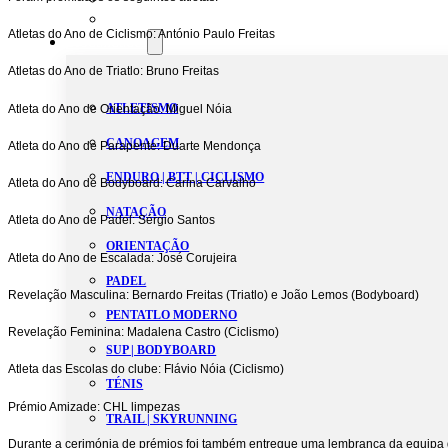
Estatutos
Atletas do Ano de Ciclismo: António Paulo Freitas
Modalidades
Atletas do Ano de Triatlo: Bruno Freitas
ATLETISMO
Atleta do Ano de Orientação: Miguel Nóia
CANOAGEM
Atleta do Ano de Parapente: Duarte Mendonça
ENDURO | BTT | CICLISMO
Atleta do Ano de Bodyboard: Carina Carvalho
NATAÇÃO
Atleta do Ano de Padel: Sérgio Santos
ORIENTAÇÃO
Atleta do Ano de Escalada: José Corujeira
PADEL
Revelação Masculina: Bernardo Freitas (Triatlo) e João Lemos (Bodyboard)
PENTATLO MODERNO
Revelação Feminina: Madalena Castro (Ciclismo)
SUP | BODYBOARD
Atleta das Escolas do clube: Flávio Nóia (Ciclismo)
TÉNIS
Prémio Amizade: CHL limpezas
TRAIL | SKYRUNNING
Durante a cerimónia de prémios foi também entregue uma lembrança da equipa d