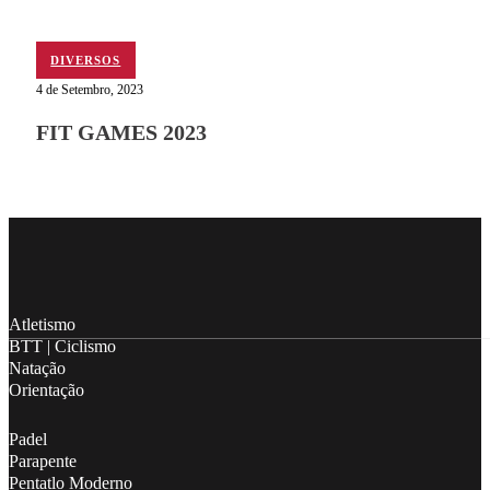
DIVERSOS
4 de Setembro, 2023
FIT GAMES 2023
Follow me on Facebook
Follow me on X
Follow me on LinkedIn
Atletismo
BTT | Ciclismo
Natação
Orientação
Padel
Parapente
Pentatlo Moderno