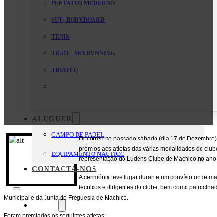
PENTATLO MODERNO
SUP | BODYBOARD
TÉNIS
TRAIL | SKYRUNNING
TRIATLO
ALUGUER
CAMPO DE PADEL
Decorreu no passado sábado (dia 17 de Dezembro),
prémios aos atletas das várias modalidades do clu
EQUIPAMENTO NAUTICO
representação do Ludens Clube de Machico,no ano
CONTACTA-NOS
A cerimónia teve lugar durante um convívio onde ma
técnicos e dirigentes do clube, bem como patrocin
Municipal e da Junta de Freguesia de Machico.
O Clube
Foram premiados os seguintes atletas:
Mensagem da Direção