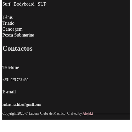
Surf | Bodyboard | SUP
Ténis
Triatlo
Canoagem
Pesca Submarina
Contactos
Telefone
+351 925 783 480
E-mail
ludensmachico@gmail.com
Copyright 2026 © Ludens Clube de Machico. Crafted by
Alojaki