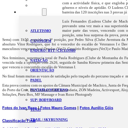
com a actividade física, e que engloba pa
Estatutos
géneros e níveis de aptidão. O Ludens C
Modalidades
barreira das 120 inscrições nas 3 provas já 
Luís Fernandes (Ludens Clube de Machi
provando uma vez mais a sua superiorida
maior parte das vezes, vencendo com 
ATLETISMO
posição, uma boa surpresa da prova, prot
Serra) com 1h50, seguido na 3ª posição, por Pedro Silva (Clube Aventura da
CANOAGEM
absoluto Vítor Rodrigues, que foi o vencedor do escalão de Veteranos I e Davi
masculinos venceram José Ornelas (Vet2), Gregório Rodrigues (Vet3) e Paulo Ma
ENDURO | BTT | CICLISMO
Nos femininos, supermacia total de Paula Rodrigues (Clube de Montanha do Fun
NATAÇÃO
vencida toda a oposição com 2h26, seguida de Sandra Kiesow primeira das Senio
que venceu o concorrido escalão de Veteranas I.
ORIENTAÇÃO
No final foram muitas as vozes de satisfação pelo traçado do percurso traçado e m
PADEL
Esta prova contou com os apoios da Câmara Municipal de Machico, Junta de Freg
do Porto da Cruz, Bar Cocktail, R&F Lavandaria, ZON Madeira, Activesport, Aloj
PENTATLO MODERNO
Soluções, Pneu Box, MF Massage e Ivan Roxo Photografy
SUP | BODYBOARD
Fotos do Ivan Roxo
|
Fotos Mauro Gomes
|
Fotos Aurélio Góis
TÉNIS
TRAIL | SKYRUNNING
Classificação Final