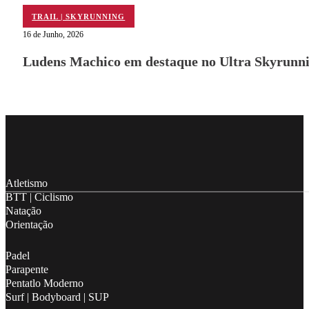
TRAIL | SKYRUNNING
16 de Junho, 2026
Ludens Machico em destaque no Ultra Skyrunni
Follow me on Facebook
Follow me on X
Follow me on LinkedIn
Atletismo
BTT | Ciclismo
Natação
Orientação
Padel
Parapente
Pentatlo Moderno
Surf | Bodyboard | SUP