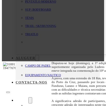
PENTATLO MODERNO
SUP | BODYBOARD
TÉNIS
TRAIL | SKYRUNNING
TRIATLO
ALUGUER
Disputou-se hoje (domingo), a 1ª ediç
CAMPO DE PADEL
superiormente organizada pelo Ludens
esteve integrada na comemoração do 10º an
EQUIPAMENTO NAUTICO
A prova, com uma extensão de 18 Km, teve
do Porto da Cruz, passando por locais 
CONTACTA-NOS
Funduras, Larano e Maiata, num percurso
com as dificuldades e técnica necessárias
onde as subidas ingremes contratavam com 
O Clube
A significativa adesão de participante
crescente adesão de interessados neste t
Mensagem da Direção