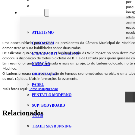
por 
Estatutos
parq
Modalidades
inau
atle
assi
espaç
ATLETISMO
escol
estab
CANOAGEM
uma oportunidade para vermos os presidentes da Câmara Municipal de Machico 
demonstrar as suas habilidades sobre duas rodas.
De salientar que contámos com o habitual apoio da Wildimpact no som deste ev
ENDURO | BTT | CICLISMO
colocou à disposição de todos bicicletas de BTT e de Estrada para quem quisesse c
Em resumo foi uma tarde animada e mais um projecto do Ludens colocado no terr
NATAÇÃO
Machico.
O Ludens prepara uma competição de tempos cronometrados na pista e uma tabel
ORIENTAÇÃO
os mais rápidos. Mais informações brevemente.
PADEL
Mais fotos aqui:
Fotos Inauguração
PENTATLO MODERNO
SUP | BODYBOARD
Relacionados
TÉNIS
TRAIL | SKYRUNNING