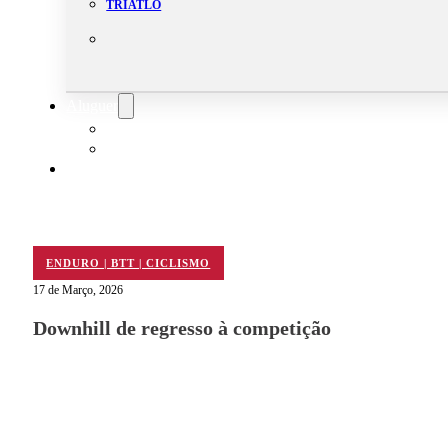
TRIATLO
Aluguer
Campo de Padel
Equipamento Nautico
Contacta-nos
ENDURO | BTT | CICLISMO
17 de Março, 2026
Downhill de regresso à competição