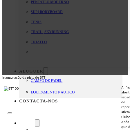
PENTATLO MODERNO
SUP | BODYBOARD
TÉNIS
TRAIL | SKYRUNNING
TRIATLO
ALUGUER
Inauguração da pista de BTT
CAMPO DE PADEL
A “no
EQUIPAMENTO NAUTICO
abert
sábad
CONTACTA-NOS
de 
repr
atlet
Clube
Após 
O Clube
que d
Mensagem da Direção