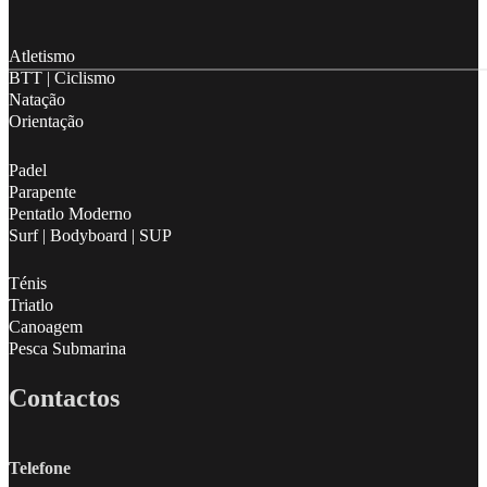
Follow me on Facebook
Follow me on X
Follow me on LinkedIn
Atletismo
BTT | Ciclismo
Natação
Orientação
Padel
Parapente
Pentatlo Moderno
Surf | Bodyboard | SUP
Ténis
Triatlo
Canoagem
Pesca Submarina
Contactos
Telefone