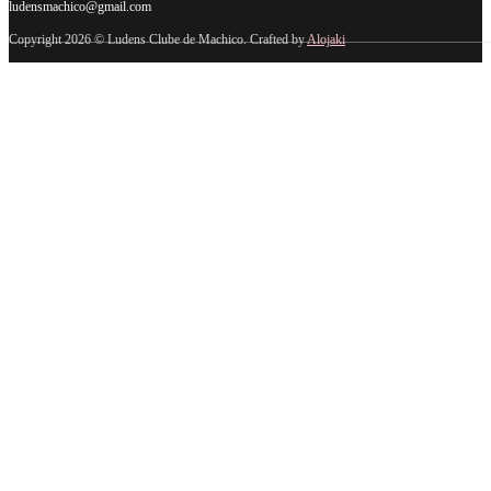
ludensmachico@gmail.com
Copyright 2026 © Ludens Clube de Machico. Crafted by
Alojaki