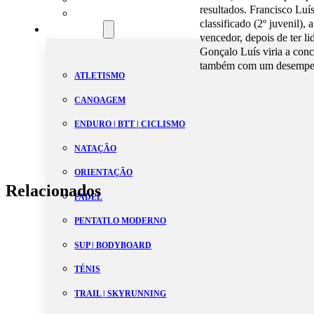
resultados. Francisco Luís 
Estatutos
classificado (2º juvenil),
Modalidades
vencedor, depois de ter li
Gonçalo Luís viria a concl
também com um desempen
ATLETISMO
CANOAGEM
ENDURO | BTT | CICLISMO
NATAÇÃO
ORIENTAÇÃO
Relacionados
PADEL
PENTATLO MODERNO
SUP | BODYBOARD
TÉNIS
TRAIL | SKYRUNNING