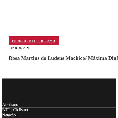
ENDURO | BTT | CICLISMO
2 de Julho, 2024
Rosa Martins do Ludens Machico/ Máxima Dinâ
Follow me on Facebook
Follow me on X
Follow me on LinkedIn
Atletismo
BTT | Ciclismo
Natação