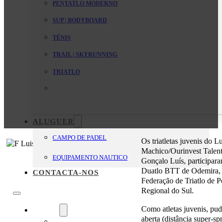
PENTATLO MODERNO
SUP | BODYBOARD
TÉNIS
TRAIL | SKYRUNNING
TRIATLO
ALUGUER
CAMPO DE PADEL
Os triatletas juvenis do 
Machico/Ourinvest Talent
EQUIPAMENTO NAUTICO
Gonçalo Luís, participar
Duatlo BTT de Odemira, p
CONTACTA-NOS
Federação de Triatlo de P
Regional do Sul.
Como atletas juvenis, pud
O Clube
aberta (distância super-sp
Mensagem da Direção