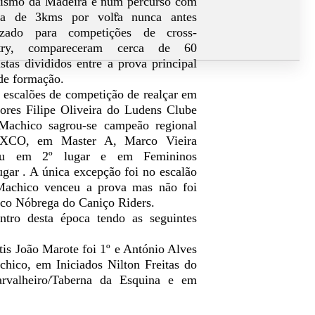
lismo da Madeira e num percurso com
ca de 3kms por volta nunca antes
lizado para competições de cross-
try, compareceram cerca de 60
istas divididos entre a prova principal
 de formação.
 escalões de competição de realçar em
iores Filipe Oliveira do Ludens Clube
Machico sagrou-se campeão regional
XCO, em Master A, Marco Vieira
ou em 2º lugar e em Femininos
gar . A única excepção foi no escalão
achico venceu a prova mas não foi
isco Nóbrega do Caniço Riders.
ntro desta época tendo as seguintes
is João Marote foi 1º e António Alves
hico, em Iniciados Nilton Freitas do
valheiro/Taberna da Esquina e em