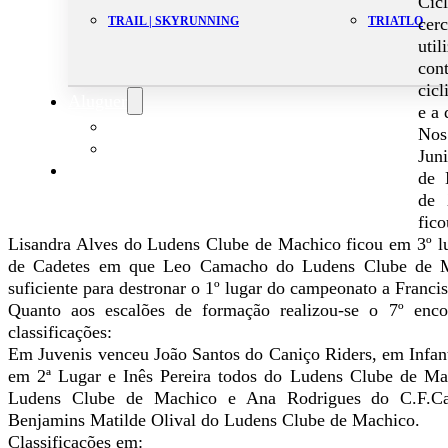
Cic
cer
TRAIL | SKYRUNNING
TRIATLO
uti
con
cicl
Aluguer
e a
Campo de Padel
Nos
Equipamento Nautico
Jun
Contacta-nos
de 
de 
fic
Lisandra Alves do Ludens Clube de Machico ficou em 3º lu
de Cadetes em que Leo Camacho do Ludens Clube de M
suficiente para destronar o 1º lugar do campeonato a Franc
Quanto aos escalões de formação realizou-se o 7º enco
classificações:
Em Juvenis venceu João Santos do Caniço Riders, em Infant
em 2ª Lugar e Inês Pereira todos do Ludens Clube de Mac
Ludens Clube de Machico e Ana Rodrigues do C.F.Car
Benjamins Matilde Olival do Ludens Clube de Machico.
Classificações em: