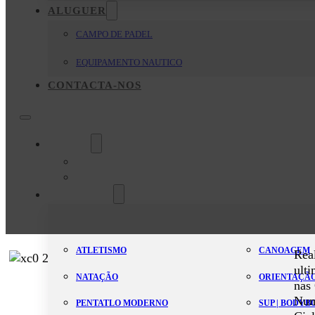
ALUGUER
CAMPO DE PADEL
EQUIPAMENTO NAUTICO
CONTACTA-NOS
O Clube
Mensagem da Direção
Estatutos
Modalidades
ATLETISMO
CANOAGEM
Rea
ult
NATAÇÃO
ORIENTAÇÃ
nas
Num
PENTATLO MODERNO
SUP | BODY