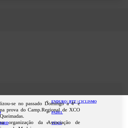
ENDURO | BTT | CICLISMO
lizou-se no passado Domingo a 4ª e
ima prova do Camp.Regional de XCO
O
PADEL
 Queimadas.
a organização da Associação de
BOARD
TÉNIS