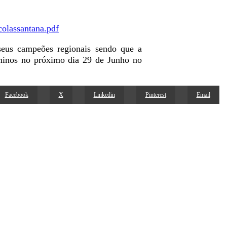
colassantana.pdf
seus campeões regionais sendo que a
minos no próximo dia 29 de Junho no
Facebook
X
Linkedin
Pinterest
Email