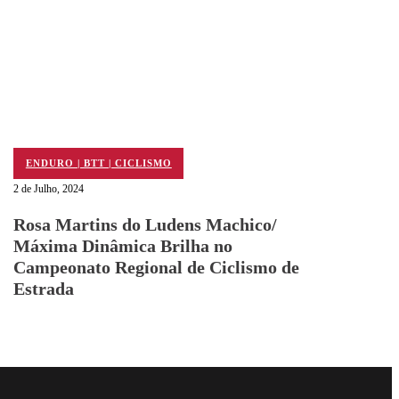
ENDURO | BTT | CICLISMO
2 de Julho, 2024
Rosa Martins do Ludens Machico/
Máxima Dinâmica Brilha no
Campeonato Regional de Ciclismo de
Estrada
Follow me on Facebo
Follow me on X
Follow me on LinkedI