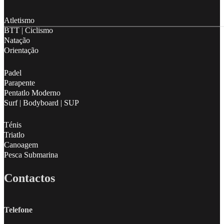
Follow me on Facebook
Follow me on X
Follow me on LinkedIn
Atletismo
BTT | Ciclismo
Natação
Orientação
Padel
Parapente
Pentatlo Moderno
Surf | Bodyboard | SUP
Ténis
Triatlo
Canoagem
Pesca Submarina
Contactos
Telefone