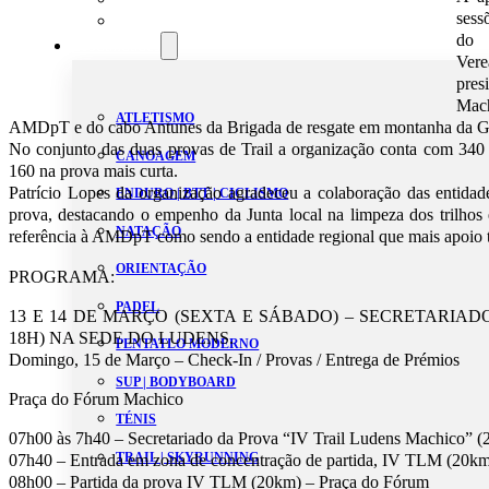
sess
Estatutos
do 
Modalidades
Ver
pres
Mac
ATLETISMO
AMDpT e do cabo Antunes da Brigada de resgate em montanha da G
No conjunto das duas provas de Trail a organização conta com 340 a
CANOAGEM
160 na prova mais curta.
Patrício Lopes da organização agradeceu a colaboração das entidade
ENDURO | BTT | CICLISMO
prova, destacando o empenho da Junta local na limpeza dos trilhos 
NATAÇÃO
referência à AMDpT como sendo a entidade regional que mais apoio 
ORIENTAÇÃO
PROGRAMA:
PADEL
13 E 14 DE MARÇO (SEXTA E SÁBADO) – SECRETARIADO
18H) NA SEDE DO LUDENS.
PENTATLO MODERNO
Domingo, 15 de Março – Check-In / Provas / Entrega de Prémios
SUP | BODYBOARD
Praça do Fórum Machico
TÉNIS
07h00 às 7h40 – Secretariado da Prova “IV Trail Ludens Machico” 
TRAIL | SKYRUNNING
07h40 – Entrada em zona de concentração de partida, IV TLM (20km
08h00 – Partida da prova IV TLM (20km) – Praça do Fórum