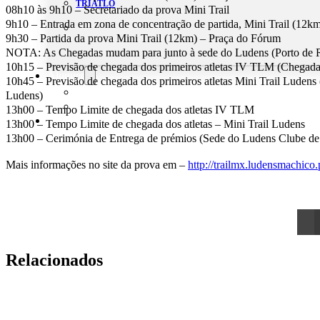
TRIATLO
08h10 às 9h10 – Secretariado da prova Mini Trail
9h10 – Entrada em zona de concentração de partida, Mini Trail (12km
9h30 – Partida da prova Mini Trail (12km) – Praça do Fórum
NOTA: As Chegadas mudam para junto à sede do Ludens (Porto de R
10h15 – Previsão de chegada dos primeiros atletas IV TLM (Chegada
Aluguer
10h45 – Previsão de chegada dos primeiros atletas Mini Trail Ludens
Campo de Padel
Ludens)
Equipamento Nautico
13h00 – Tempo Limite de chegada dos atletas IV TLM
Contacta-nos
13h00 – Tempo Limite de chegada dos atletas – Mini Trail Ludens
13h00 – Cerimónia de Entrega de prémios (Sede do Ludens Clube d
Mais informações no site da prova em –
http://trailmx.ludensmachico.
Relacionados