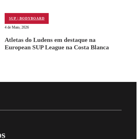
SUP | BODYBOARD
4 de Maio, 2026
Atletas do Ludens em destaque na
European SUP League na Costa Blanca
Follow me on Facebo
Follow me on X
Follow me on LinkedI
os