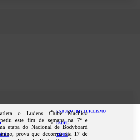
ENDURO | BTT | CICLISMO
tleta o Ludens Clube Machico
petiu este fim de semana na 7ª e
O
PADEL
ima etapa do Nacional de Bodyboard
inino, prova que decorreu dia 17 de
BOARD
TÉNIS