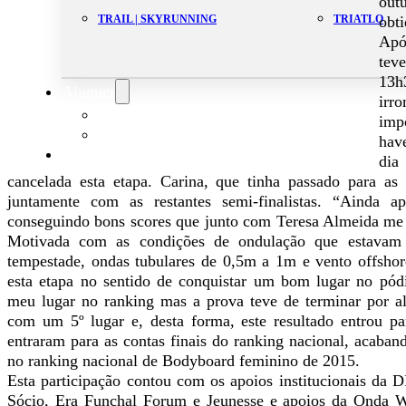
out
obti
TRAIL | SKYRUNNING
TRIATLO
Apó
tev
13h
Aluguer
irr
Campo de Padel
imp
Equipamento Nautico
hav
Contacta-nos
dia
cancelada esta etapa. Carina, que tinha passado para as
juntamente com as restantes semi-finalistas. “Ainda
conseguindo bons scores que junto com Teresa Almeida me l
Motivada com as condições de ondulação que estavam 
tempestade, ondas tubulares de 0,5m a 1m e vento offsho
esta etapa no sentido de conquistar um bom lugar no pódi
meu lugar no ranking mas a prova teve de terminar por ali
com um 5º lugar e, desta forma, este resultado entrou pa
entraram para as contas finais do ranking nacional, acaband
no ranking nacional de Bodyboard feminino de 2015.
Esta participação contou com os apoios institucionais da
Sócio, Era Funchal Forum e Jeunesse e apoios da Onda We