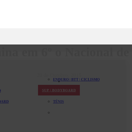
ina em 6º o Nacional d
20 de Outubro, 2015
ENDURO | BTT | CICLISMO
SUP | BODYBOARD
O
PADEL
BOARD
TÉNIS