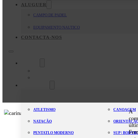
ALUGUER
CAMPO DE PADEL
EQUIPAMENTO NAUTICO
CONTACTA-NOS
O Clube
Mensagem da Direção
Estatutos
Modalidades
ATLETISMO
CANOAGEM
A a
com
NATAÇÃO
ORIENTAÇÃ
últ
Fem
PENTATLO MODERNO
SUP | BODY