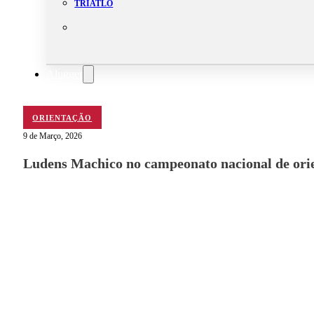
TRIATLO
Aluguer
Campo de Padel
Equipamento Nautico
Contacta-nos
ORIENTAÇÃO
9 de Março, 2026
Ludens Machico no campeonato nacional de ori