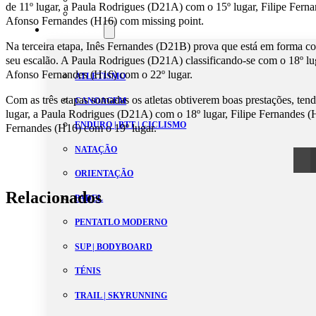
de 11º lugar, a Paula Rodrigues (D21A) com o 15º lugar, Filipe Fern
Estatutos
Afonso Fernandes (H16) com missing point.
Modalidades
Na terceira etapa, Inês Fernandes (D21B) prova que está em forma co
seu escalão. A Paula Rodrigues (D21A) classificando-se com o 18º lu
Afonso Fernandes (H16) com o 22º lugar.
ATLETISMO
Com as três etapas somadas os atletas obtiverem boas prestações, te
CANOAGEM
lugar, a Paula Rodrigues (D21A) com o 18º lugar, Filipe Fernandes 
ENDURO | BTT | CICLISMO
Fernandes (H16) com o 19º lugar.
NATAÇÃO
ORIENTAÇÃO
Relacionados
PADEL
PENTATLO MODERNO
SUP | BODYBOARD
TÉNIS
TRAIL | SKYRUNNING