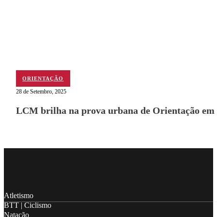
ORIENTAÇÃO
28 de Setembro, 2025
LCM brilha na prova urbana de Orientação em
Follow me on Facebook
Follow me on X
Follow me on LinkedIn
Atletismo
BTT | Ciclismo
Natação