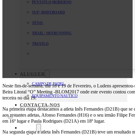
PENTATLO MODERNO
SUP | BODYBOARD
TÉNIS
TRAIL | SKYRUNNING
TRIATLO
ALUGUER
CAMPO DE PADEL
Neste fim-de-semana, dia 18 e 19 de Fevereiro, o Ludens apresentou-s
Beira Litoral “O” Meeting -BLOM2017 onde este evento contou com 3
EQUIPAMENTO NAUTICO
terceira no dia 19.
CONTACTA-NOS
Na primeira etapa destacamos a atleta Inês Fernandes (D21B) que se c
aos restantes atletas, Afonso Fernandes (H16) e o seu irmão Filipe Fe
em 16º lugar e Paula Rodrigues (D21A) em 18º lugar.
O Clube
Na segunda etapa a atleta Inês Fernandes (D21B) teve um resultado m
Mensagem da Direção