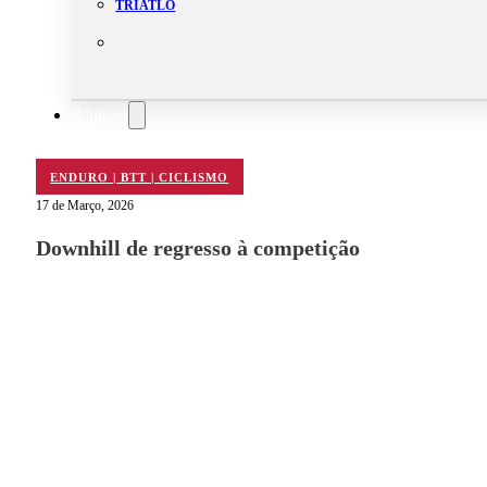
TRIATLO
Aluguer
Campo de Padel
Equipamento Nautico
ENDURO | BTT | CICLISMO
Contacta-nos
17 de Março, 2026
Downhill de regresso à competição