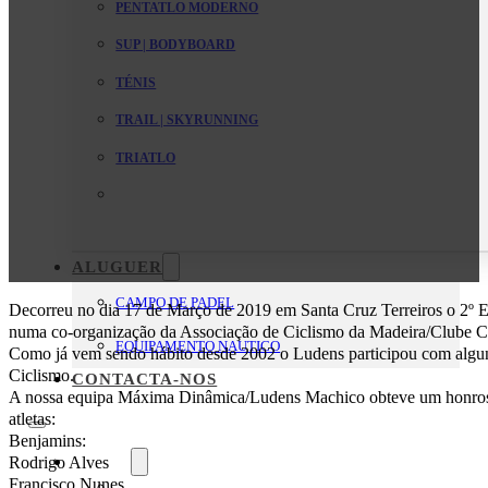
PENTATLO MODERNO
SUP | BODYBOARD
TÉNIS
TRAIL | SKYRUNNING
TRIATLO
ALUGUER
CAMPO DE PADEL
Decorreu no dia 17 de Março de 2019 em Santa Cruz Terreiros o 2º
numa co-organização da Associação de Ciclismo da Madeira/Clube C
EQUIPAMENTO NAUTICO
Como já vem sendo hábito desde 2002 o Ludens participou com alguns
Ciclismo.
CONTACTA-NOS
A nossa equipa Máxima Dinâmica/Ludens Machico obteve um honroso
atletas:
Benjamins:
O Clube
Rodrigo Alves
Francisco Nunes
Mensagem da Direção