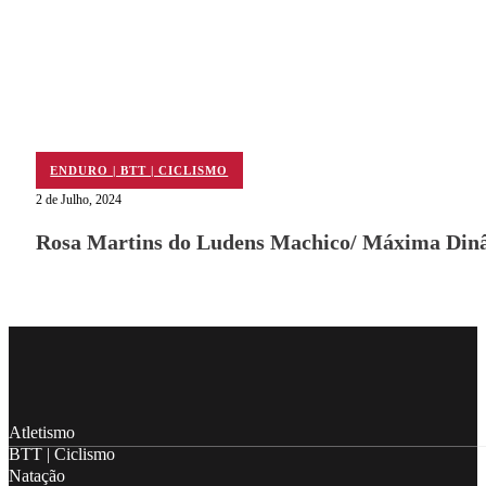
ENDURO | BTT | CICLISMO
2 de Julho, 2024
Rosa Martins do Ludens Machico/ Máxima Dinâ
Follow me on Facebook
Follow me on X
Follow me on LinkedIn
Atletismo
BTT | Ciclismo
Natação