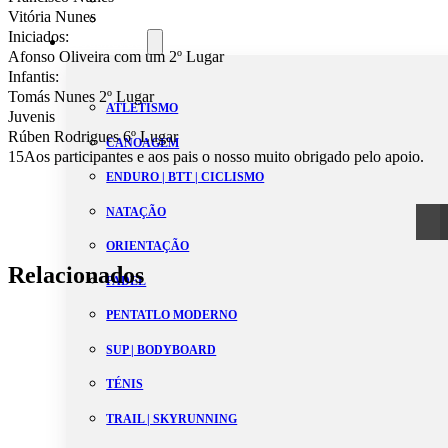
Vitória Nunes
Estatutos
Iniciados:
Modalidades
Afonso Oliveira com um 2º Lugar
Infantis:
Tomás Nunes 2º Lugar
ATLETISMO
Juvenis
Rúben Rodrigues 6º Lugar
CANOAGEM
15Aos participantes e aos pais o nosso muito obrigado pelo apoio.
ENDURO | BTT | CICLISMO
NATAÇÃO
ORIENTAÇÃO
Relacionados
PADEL
PENTATLO MODERNO
SUP | BODYBOARD
TÉNIS
TRAIL | SKYRUNNING