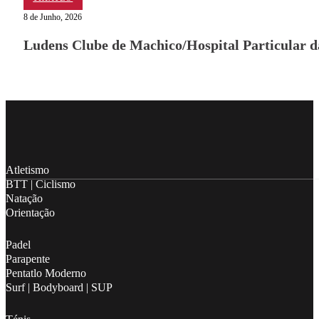
8 de Junho, 2026
Ludens Clube de Machico/Hospital Particular 
Follow me on Facebook
Follow me on X
Follow me on LinkedIn
Atletismo
BTT | Ciclismo
Natação
Orientação
Padel
Parapente
Pentatlo Moderno
Surf | Bodyboard | SUP