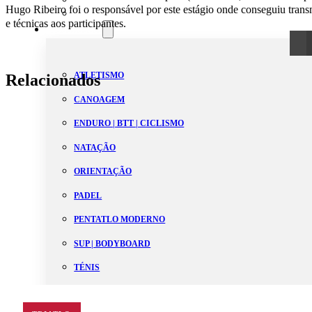
Hugo Ribeiro foi o responsável por este estágio onde conseguiu transmi
Estatutos
e técnicas aos participantes.
Modalidades
Relacionados
ATLETISMO
CANOAGEM
ENDURO | BTT | CICLISMO
NATAÇÃO
ORIENTAÇÃO
PADEL
PENTATLO MODERNO
SUP | BODYBOARD
TÉNIS
TRAIL | SKYRUNNING