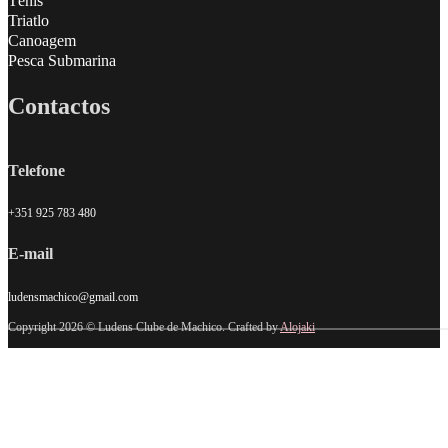
Ténis
Triatlo
Canoagem
Pesca Submarina
Contactos
Telefone
+351 925 783 480
E-mail
ludensmachico@gmail.com
Copyright 2026 © Ludens Clube de Machico. Crafted by
Alojaki