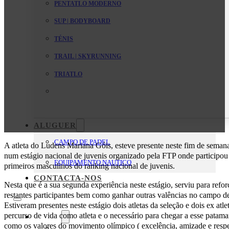
PENTATLO MODERNO
SUP | BODYBOARD
TÉNIS
TRAIL | SKYRUNNING
TRIATLO
ALUGUER
CAMPO DE PADEL
A atleta do Ludens Mariana Góis, esteve presente neste fim de semana
num estágio nacional de juvenis organizado pela FTP onde participou 
EQUIPAMENTO NAUTICO
primeiros masculinos do ranking nacional de juvenis.
CONTACTA-NOS
Nesta que é a sua segunda experiência neste estágio, serviu para refo
restantes participantes bem como ganhar outras valências no campo de
Estiveram presentes neste estágio dois atletas da seleção e dois ex atl
percurso de vida como atleta e o necessário para chegar a esse patam
O Clube
como os valores do movimento olímpico ( excelência, amizade e respe
Mensagem da Direção