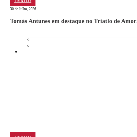
TRIATLO
TRIATLO
30 de Julho, 2026
Tomás Antunes em destaque no Triatlo de Amor
Aluguer
Campo de Padel
Equipamento Nautico
Contacta-nos
TRIATLO