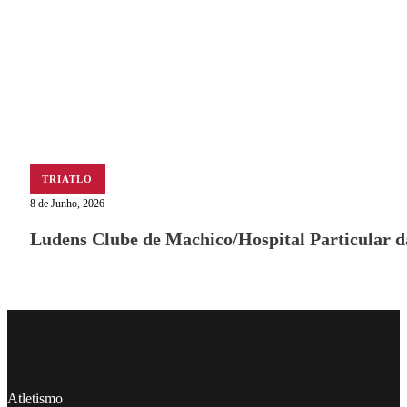
TRIATLO
8 de Junho, 2026
Ludens Clube de Machico/Hospital Particular 
Follow me on Facebook
Follow me on X
Follow me on LinkedIn
Atletismo