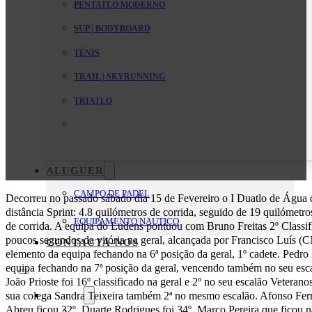
PENTATLO MODERNO
SUP | BODYBOARD
TÉNIS
TRAIL | SKYRUNNING
TRIATLO
ALUGUER
CAMPO DE PADEL
Decorreu no passado sábado dia 15 de Fevereiro o I Duatlo de Água d
distância Sprint: 4.8 quilómetros de corrida, seguido de 19 quilómetr
EQUIPAMENTO NAUTICO
de corrida. A equipa do Ludens pontuou com Bruno Freitas 2º Classifi
poucos segundos da vitória na geral, alcançada por Francisco Luís (C
CONTACTA-NOS
elemento da equipa fechando na 6ª posição da geral, 1º cadete. Pedro 
equipa fechando na 7ª posição da geral, vencendo também no seu esca
João Prioste foi 16º classificado na geral e 2º no seu escalão Veteran
O Clube
sua colega Sandra Teixeira também 2ª no mesmo escalão. Afonso Fern
Abreu ficou 32º, Duarte Rodrigues foi 34º. Marco Pereira que ficou n
Mensagem da Direção