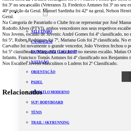
foi 3º no seu escalão (Veteranos 3). Frederico Antunes foi 3º no seu e
Estatutos
40ª posição da Geral. Manuel Sardinha foi 42º na geral, Nelson Henr
Modalidades
Geral.
Na Categoria de Paratriatlo o Clube fez-se representar por José Man
Rodolfo Alves (PTVI), ambos vencedores nos seus respetivos escalõe
ATLETISMO
Nos Jovens, escalão de Juvenis: André Gomes foi 4º classificado, 
foi 5º, Ruben Rodrigues foi 7º, Mariana Gois foi 2ª classificada. No 
CANOAGEM
Carvalho foi novamente o grande vencedor, João Viveiros fechou o p
foi 5º classificado, Margarida Gois foi 3ª no mesmo escalão. Matias O
ENDURO | BTT | CICLISMO
Infantis. Francisco Tomás Antunes foi 4º classificado nos Benjamins 
NATAÇÃO
Nos Escalões Jovens Masculinos o Ludens foi 2º Classificado.
ORIENTAÇÃO
PADEL
Relacionados
PENTATLO MODERNO
SUP | BODYBOARD
TÉNIS
TRAIL | SKYRUNNING