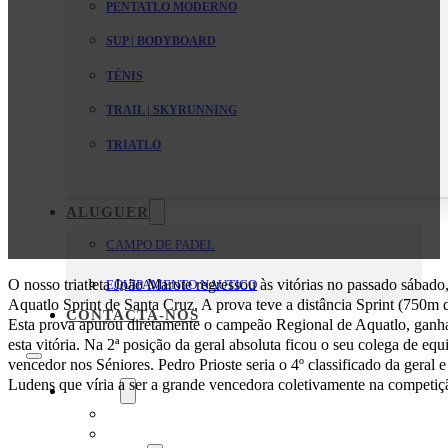
PENTATLO MODERNO
SUP | BODYBOARD
TÉNIS
TRAIL | SKYRUNNING
TRIATLO
ALUGUER
CAMPO DE PADEL
O nosso triatleta João Marote regressou às vitórias no passado sábad
EQUIPAMENTO NAUTICO
Aquatlo Sprint de Santa Cruz. A prova teve a distância Sprint (750m 
CONTACTA-NOS
Esta prova apurou diretamente o campeão Regional de Aquatlo, ganha
esta vitória. Na 2ª posição da geral absoluta ficou o seu colega de equ
vencedor nos Séniores. Pedro Prioste seria o 4º classificado da geral 
Ludens que víria a ser a grande vencedora coletivamente na competi
O Clube
Mensagem da Direção
Estatutos