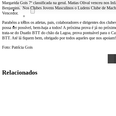
Margarida Gois 7º classificada na geral. Matias Olival venceu nos Inf
Benjamins. Nos Clubes Jovens Masculinos o Ludens Clube de Machic
Aluguer
Vencedor.
Campo de Padel
Equipamento Nautico
Parabéns a todos os atletas, pais, colaboradores e dirigentes dos club
Contacta-nos
possa ser possível, bem-haja a todos! A próxima prova é já no próxi
trata-se do Duatlo BTT do chão da Lagoa, prova pontuável para o C
BTT. Até lá fiquem bem, obrigado por todos aqueles que nos apoiam
Foto: Patrícia Gois
Relacionados