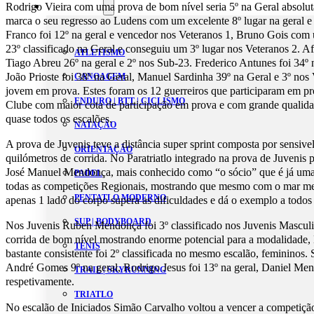
Modalidades
Rodrigo Vieira com uma prova de bom nível seria 5º na Geral absoluta
marca o seu regresso ao Ludens com um excelente 8º lugar na geral e 
Franco foi 12º na geral e vencedor nos Veteranos 1, Bruno Gois com
23º classificado na Geral e conseguiu um 3º lugar nos Veteranos 2. A
ATLETISMO
Tiago Abreu 26º na geral e 2º nos Sub-23. Frederico Antunes foi 34º 
João Prioste foi 38º na Geral, Manuel Sardinha 39º na Geral e 3º nos
CANOAGEM
jovem em prova. Estes foram os 12 guerreiros que participaram em 
ENDURO | BTT | CICLISMO
Clube com maior cota de participação em prova e com grande qualid
quase todos os escalões.
NATAÇÃO
A prova de Juvenis teve a distância super sprint composta por sensi
ORIENTAÇÃO
quilómetros de corrida. No Paratriatlo integrado na prova de Juvenis p
José Manuel Mendonça, mais conhecido como “o sócio” que é já uma
PADEL
todas as competições Regionais, mostrando que mesmo com o mar 
PENTATLO MODERNO
apenas 1 lado do corpo supera as dificuldades e dá o exemplo a todos
SUP | BODYBOARD
Nos Juvenis Ruben Mendonça foi 3º classificado nos Juvenis Mascul
corrida de bom nível mostrando enorme potencial para a modalidade
TÉNIS
bastante consistente foi 2º classificada no mesmo escalão, femininos. S
André Gomes 9º na geral, Rodrigo Jesus foi 13º na geral, Daniel Me
TRAIL | SKYRUNNING
respetivamente.
TRIATLO
No escalão de Iniciados Simão Carvalho voltou a vencer a competição