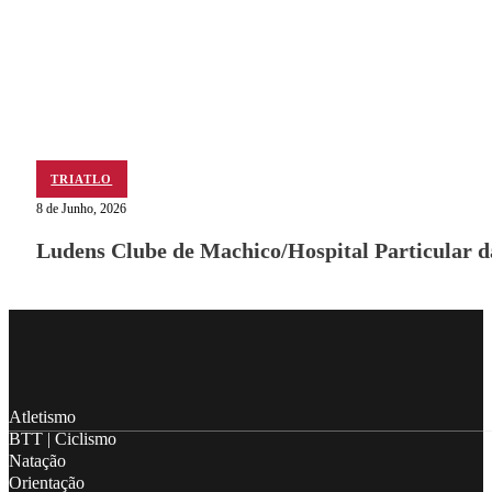
TRIATLO
8 de Junho, 2026
Ludens Clube de Machico/Hospital Particular 
Follow me on Facebook
Follow me on X
Follow me on LinkedIn
Atletismo
BTT | Ciclismo
Natação
Orientação