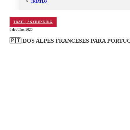
TRIATLO
TRAIL | SKYRUNNING
9 de Julho, 2026
Aluguer
Campo de Padel
🇵🇹 DOS ALPES FRANCESES PARA PORT
Equipamento Nautico
Contacta-nos