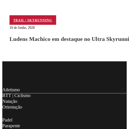
TRAIL | SKYRUNNING
16 de Junho, 2026
Ludens Machico em destaque no Ultra Skyrunni
Follow me on Facebook
Follow me on X
Follow me on LinkedIn
Atletismo
BTT | Ciclismo
Natação
Orientação
Padel
Parapente