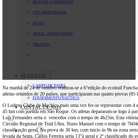
PENTATLO MODERNO
SUP | BODYBOARD
TÉNIS
TRAIL | SKYRUNNING
TRIATLO
ALUGUER
CAMPO DE PADEL
Na manhã de 24 de outubro realizou-se a 6°edição do ecotrail Funch
atletas oriundos de 20 países, que participaram nas quatro provas (8
EQUIPAMENTO NAUTICO
O Ludens Clube de Machico mais uma vez fez-se representar com 4 at
CONTACTA-NOS
45 km com partida em São Roque. Os atletas depararam-se logo à par
Luís Fernandes seria o vencedor com o tempo de 4h25m. Esta vitória 
Circuíto Regional de Trail Ultra. Nuno Manuel com o tempo de 7h04m
classificação geral. Na prova de 30 km, com inicio às 9h na zona ser
O Clube
levada da Serra, Carlos Ferreira seria 13°à geral e 2º classificado d
Mensagem da Direção