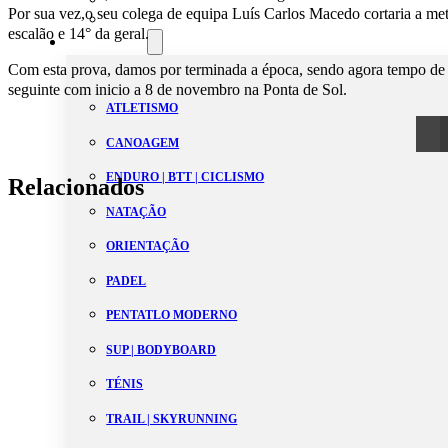
Por sua vez,o seu colega de equipa Luís Carlos Macedo cortaria a m
Estatutos
escalão e 14° da geral.
Modalidades
Com esta prova, damos por terminada a época, sendo agora tempo de 
seguinte com inicio a 8 de novembro na Ponta de Sol.
ATLETISMO
CANOAGEM
ENDURO | BTT | CICLISMO
Relacionados
NATAÇÃO
ORIENTAÇÃO
PADEL
PENTATLO MODERNO
SUP | BODYBOARD
TÉNIS
TRAIL | SKYRUNNING