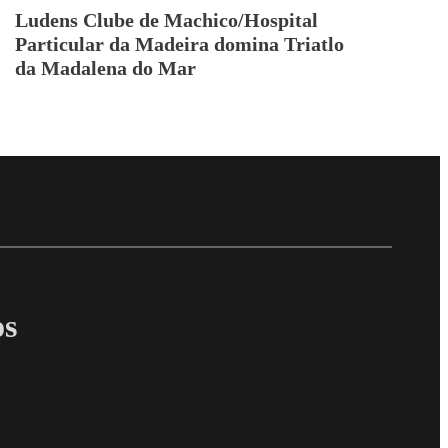
Ludens Clube de Machico/Hospital
Particular da Madeira domina Triatlo
da Madalena do Mar
Follow me on Facebo
Follow me on X
Follow me on LinkedI
os