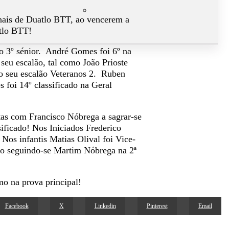
nais de Duatlo BTT, ao vencerem a
atlo BTT!
o o 3º sénior. André Gomes foi 6º na
seu escalão, tal como João Prioste
 o seu escalão Veteranos 2. Ruben
 foi 14º classificado na Geral
etas com Francisco Nóbrega a sagrar-se
ificado! Nos Iniciados Frederico
Nos infantis Matias Olival foi Vice-
 seguindo-se Martim Nóbrega na 2ª
mo na prova principal!
Facebook
X
Linkedin
Pinterest
Email