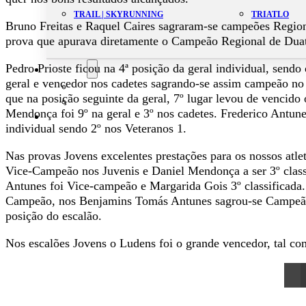
TRAIL | SKYRUNNING
TRIATLO
Bruno Freitas e Raquel Caires sagraram-se campeões Regio
prova que apurava diretamente o Campeão Regional de Du
Pedro Prioste ficou na 4ª posição da geral individual, send
Aluguer
geral e vencedor nos cadetes sagrando-se assim campeão no 
Campo de Padel
que na posição seguinte da geral, 7º lugar levou de vencido
Equipamento Nautico
Mendonça foi 9º na geral e 3º nos cadetes. Frederico Antunes
Contacta-nos
individual sendo 2º nos Veteranos 1.
Nas provas Jovens excelentes prestações para os nossos atl
Vice-Campeão nos Juvenis e Daniel Mendonça a ser 3º class
Antunes foi Vice-campeão e Margarida Gois 3º classificada. 
Campeão, nos Benjamins Tomás Antunes sagrou-se Campeão
posição do escalão.
Nos escalões Jovens o Ludens foi o grande vencedor, tal co