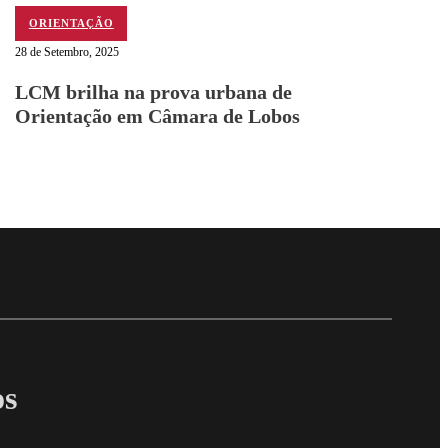
ORIENTAÇÃO
28 de Setembro, 2025
LCM brilha na prova urbana de
Orientação em Câmara de Lobos
Follow me on Facebo
Follow me on X
Follow me on LinkedI
os