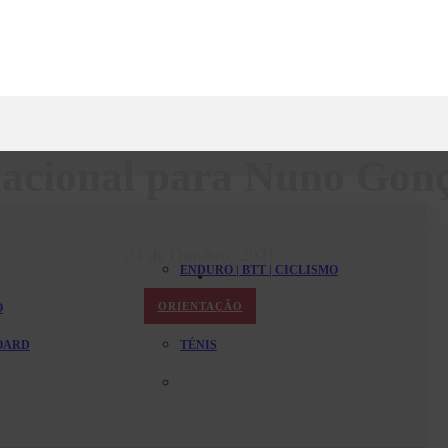
nacional para Nuno Gonç
24 de Outubro, 2021
ENDURO | BTT | CICLISMO
ORIENTAÇÃO
O
PADEL
BOARD
TÉNIS