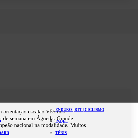
ENDURO | BTT | CICLISMO
m orientação escalão V55 nos
fim de semana em Águeda. Grande
O
PADEL
campeão nacional na modalidade. Muitos
BOARD
TÉNIS