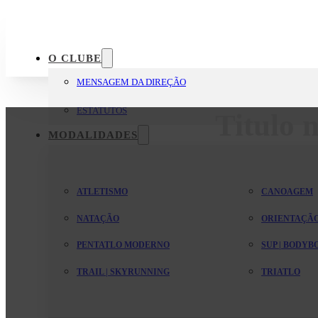
O CLUBE
MENSAGEM DA DIREÇÃO
ESTATUTOS
Titulo 
MODALIDADES
ATLETISMO
CANOAGEM
NATAÇÃO
ORIENTAÇÃ
PENTATLO MODERNO
SUP | BODY
TRAIL | SKYRUNNING
TRIATLO