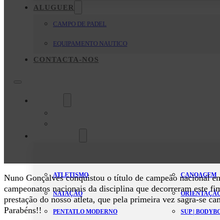
ALUGUER
CAMPO DE PADEL
EQUIPAMENTO NAUTICO
CONTACTA-NOS
O Clube
Mensagem da Direção
Estatutos
Modalidades
ATLETISMO
CANOAGEM
Nuno Gonçalves conquistou o título de campeão nacional e
campeonatos nacionais da disciplina que decorreram este 
NATAÇÃO
ORIENTAÇÃ
prestação do nosso atleta, que pela primeira vez sagra-se 
Parabéns!!
PENTATLO MODERNO
SUP | BODY