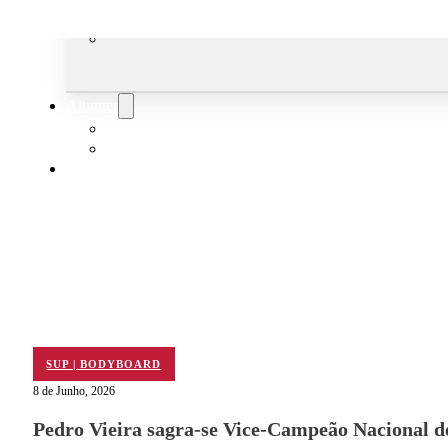
TRIATLO
Aluguer
Campo de Padel
Equipamento Nautico
Contacta-nos
SUP | BODYBOARD
8 de Junho, 2026
Pedro Vieira sagra-se Vice-Campeão Nacional d