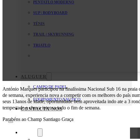
PENTATLO MODERNO
SUP | BODYBOARD
TÉNIS
TRAIL | SKYRUNNING
TRIATLO
ALUGUER
CAMPO DE PADEL
António Marques participou na finalíssima Nacional Sub 16 na praia d
de semana, experiencia nova a competir com os melhores do país num
EQUIPAMENTO NAUTICO
seus 13anos de idade, oportunidade bem aproveitada indo ate a 3 ron
tempestade e chuva intensa tudo o fim de semana.
CONTACTA-NOS
Parabéns ao Champ Santiago Graça
O Clube
Mensagem da Direção