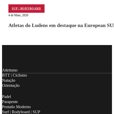
SUP | BODYBOARD
4 de Maio, 2026
Atletas do Ludens em destaque na European SU
Follow me on Facebook
Follow me on X
Follow me on LinkedIn
Atletismo
BTT | Ciclismo
Natação
Orientação
Padel
Parapente
Pentatlo Moderno
Surf | Bodyboard | SUP