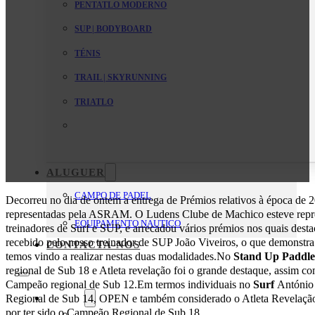
PENTATLO MODERNO
SUP | BODYBOARD
TÉNIS
TRAIL | SKYRUNNING
TRIATLO
ALUGUER
CAMPO DE PADEL
Decorreu no dia de ontem a entrega de Prémios relativos à época de 
representadas pela ASRAM. O Ludens Clube de Machico esteve repres
EQUIPAMENTO NAUTICO
treinadores de Surf e SUP, e arrecadou vários prémios nos quais des
recebido pelo nosso treinador de SUP João Viveiros, o que demonstra
CONTACTA-NOS
temos vindo a realizar nestas duas modalidades.No
Stand Up Paddl
regional de Sub 18 e Atleta revelação foi o grande destaque, assim co
Campeão regional de Sub 12.Em termos individuais no
Surf
António
O Clube
Regional de Sub 14, OPEN e também considerado o Atleta Revelação. 
por ter sido o Campeão Regional de Sub 18.
Mensagem da Direção