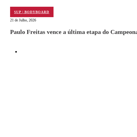
TRIATLO
SUP | BODYBOARD
21 de Julho, 2026
Paulo Freitas vence a última etapa do Campeon
Aluguer
Campo de Padel
Equipamento Nautico
Contacta-nos