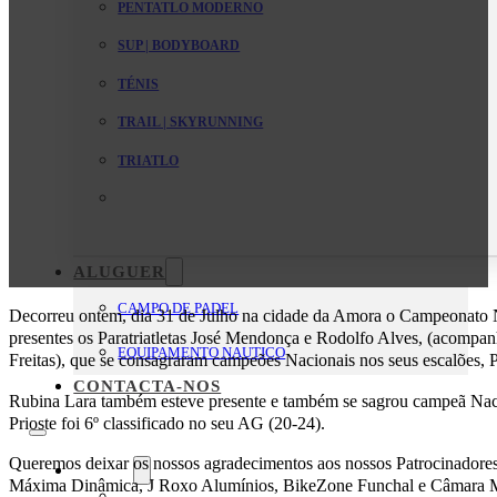
PENTATLO MODERNO
SUP | BODYBOARD
TÉNIS
TRAIL | SKYRUNNING
TRIATLO
ALUGUER
CAMPO DE PADEL
Decorreu ontem, dia 31 de Julho na cidade da Amora o Campeonato 
presentes os Paratriatletas José Mendonça e Rodolfo Alves, (acompa
EQUIPAMENTO NAUTICO
Freitas), que se consagraram campeões Nacionais nos seus escalões,
CONTACTA-NOS
Rubina Lara também esteve presente e também se sagrou campeã Nac
Prioste foi 6º classificado no seu AG (20-24).
Queremos deixar os nossos agradecimentos aos nossos Patrocinadores:
O Clube
Máxima Dinâmica, J Roxo Alumínios, BikeZone Funchal e Câmara M
Mensagem da Direção