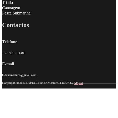
Triatlo
Canoagem
Pesca Submarina
Contactos
Telefone
+351 925 783 480
E-mail
ludensmachico@gmail.com
Copyright 2026 © Ludens Clube de Machico. Crafted by
Alojaki