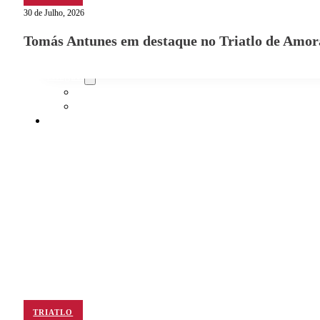
TRIATLO
30 de Julho, 2026
Tomás Antunes em destaque no Triatlo de Amor
Aluguer
Campo de Padel
Equipamento Nautico
Contacta-nos
TRIATLO