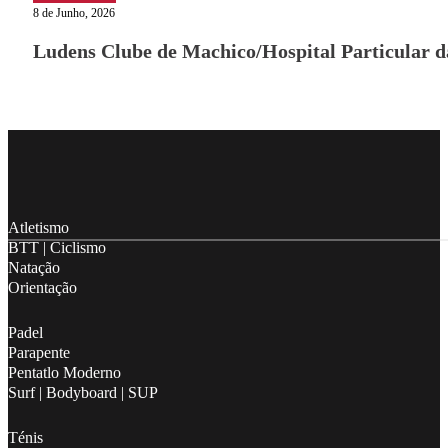
8 de Junho, 2026
Ludens Clube de Machico/Hospital Particular 
Follow me on Facebook
Follow me on X
Follow me on LinkedIn
Atletismo
BTT | Ciclismo
Natação
Orientação
Padel
Parapente
Pentatlo Moderno
Surf | Bodyboard | SUP
Ténis