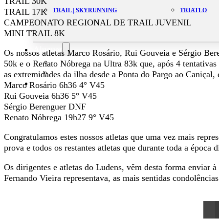
TRAIL 30K
TRAIL 17K
TRAIL | SKYRUNNING
TRIATLO
CAMPEONATO REGIONAL DE TRAIL JUVENIL
MINI TRAIL 8K
Aluguer
Os nossos atletas Marco Rosário, Rui Gouveia e Sérgio Bere
Campo de Padel
50k e o Renato Nóbrega na Ultra 83k que, após 4 tentativas d
Equipamento Nautico
as extremidades da ilha desde a Ponta do Pargo ao Caniçal, 
Contacta-nos
Marco Rosário 6h36 4° V45
Rui Gouveia 6h36 5° V45
Sérgio Berenguer DNF
Renato Nóbrega 19h27 9° V45
Congratulamos estes nossos atletas que uma vez mais repres
prova e todos os restantes atletas que durante toda a época d
Os dirigentes e atletas do Ludens, vêm desta forma enviar à
Fernando Vieira representava, as mais sentidas condolências