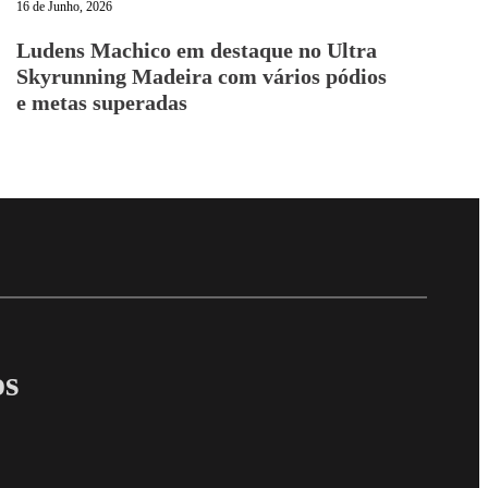
16 de Junho, 2026
Ludens Machico em destaque no Ultra
Skyrunning Madeira com vários pódios
e metas superadas
Follow me on Facebo
Follow me on X
Follow me on LinkedI
os