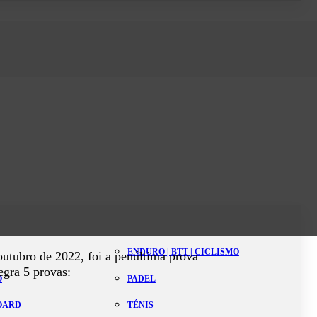
ENDURO | BTT | CICLISMO
outubro de 2022, foi a penúltima prova
gra 5 provas:
O
PADEL
BOARD
TÉNIS