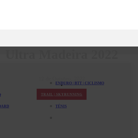
Ultra Madeira 2022
12 de Outubro, 2022
ENDURO | BTT | CICLISMO
TRAIL | SKYRUNNING
O
PADEL
BOARD
TÉNIS