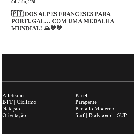
9 de Julho, 2026
🇵🇹 DOS ALPES FRANCESES PARA
PORTUGAL… COM UMA MEDALHA
MUNDIAL! ⛰️💙💛
Atletismo
Padel
BTT | Ciclismo
Parapente
Natação
Pentatlo Moderno
Orientação
Surf | Bodyboard | SUP