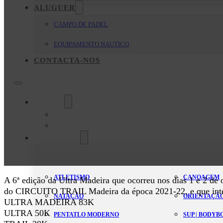
ALUGUER
CAMPO DE PADEL
EQUIPAMENTO NAUTICO
CONTACTA-NOS
O Clube
Mensagem da Direção
Estatutos
Modalidades
ATLETISMO
CANOAGEM
A 6ª edição da Ultra Madeira que ocorreu nos dias 1 e 2 de 
do CIRCUITO TRAIL Madeira da época 2021-22, e que inte
NATAÇÃO
ORIENTAÇÃ
ULTRA MADEIRA 83K
ULTRA 50K
PENTATLO MODERNO
SUP | BODY