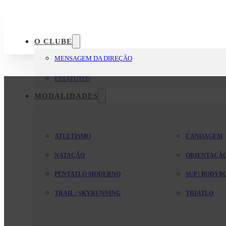
O CLUBE
MENSAGEM DA DIREÇÃO
ESTATUTOS
MODALIDADES
ATLETISMO
CANOAGEM
NATAÇÃO
ORIENTAÇÃ
PENTATLO MODERNO
SUP | BODY
TRAIL | SKYRUNNING
TRIATLO