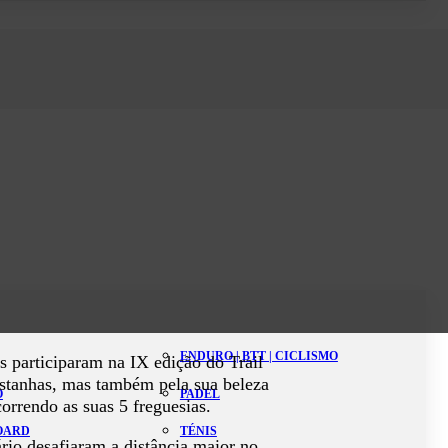
ENDURO | BTT | CICLISMO
 participaram na IX edição do Trail
astanhas, mas também pela sua beleza
O
PADEL
orrendo as suas 5 freguesias.
BOARD
TÉNIS
rio desafiaram a distância maior no