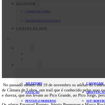
ALUGUER
CAMPO DE PADEL
EQUIPAMENTO NAUTICO
CONTACTA-NOS
O Clube
Mensagem da Direção
Estatutos
Modalidades
ATLETISMO
CANOAGEM
No passado sábado dia 19 de novembro os atletas do Ludens
de Câmara de Lobos, um trail que é conhecido pelas suas c
NATAÇÃO
ORIENTAÇÃ
e dureza, que nos levam ao Pico Grande, ao Pico Jorge, perc
PENTATLO MODERNO
SUP | BODY
Os atletas Emanuel Barreto, Sérgio Berenguer e Marco Rosá