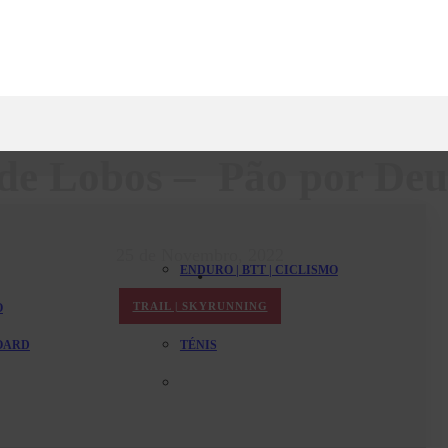
de Lobos – Pão por Deu
25 de Novembro, 2022
ENDURO | BTT | CICLISMO
TRAIL | SKYRUNNING
O
PADEL
BOARD
TÉNIS