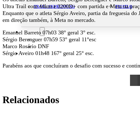
Ultra Trail com 44km e 3200D+ com partida e Meta na praç
TRAIL | SKYRUNNING
TRIATLO
Enquanto que o atleta Sérgio Aveiro, partia da freguesia do
em direção também, à Meta no mercado.
Aluguer
Emanuel Barreto 07h03 38° geral 3° esc.
Sérgio Berenguer 07h59 53° geral 11°esc
Campo de Padel
Marco Rosário DNF
Equipamento Nautico
Sérgio Aveiro 01h48 167° geral 25° esc.
Contacta-nos
Parabéns aos que concluíram o desafio com sucesso e contin
Relacionados