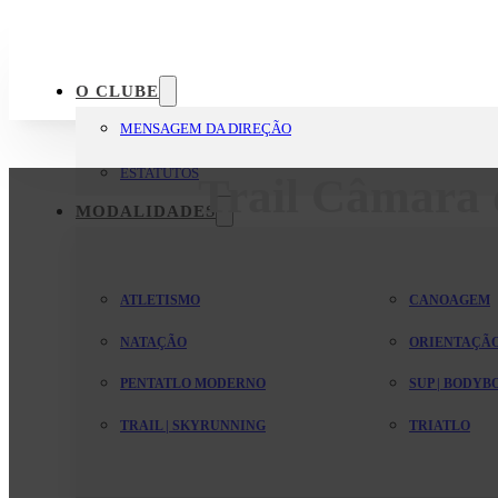
O CLUBE
MENSAGEM DA DIREÇÃO
ESTATUTOS
Trail Câmara 
MODALIDADES
ATLETISMO
CANOAGEM
NATAÇÃO
ORIENTAÇÃ
PENTATLO MODERNO
SUP | BODY
TRAIL | SKYRUNNING
TRIATLO