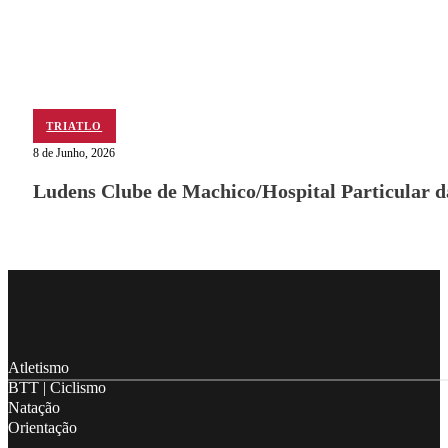
TRIATLO
8 de Junho, 2026
Ludens Clube de Machico/Hospital Particular 
Follow me on Facebook
Follow me on X
Follow me on LinkedIn
Atletismo
BTT | Ciclismo
Natação
Orientação