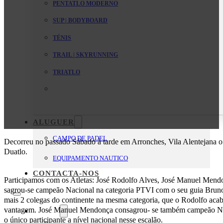
PENTATLO MODERNO
SUP | BODYBOARD
TÉNIS
TRAIL | SKYRUNNING
TRIATLO
ALUGUER
CAMPO DE PADEL
Decorreu no passado Sábado à tarde em Arronches, Vila Alentejana
Duatlo.
EQUIPAMENTO NAUTICO
CONTACTA-NOS
Participamos com os Atletas: José Rodolfo Alves, José Manuel Mend
sagrou-se campeão Nacional na categoria PTVI com o seu guia Bruno F
mais 2 colegas do continente na mesma categoria, que o Rodolfo ac
vantagem. José Manuel Mendonça consagrou- se também campeão Na
O Clube
o único participante a nível nacional nesse escalão.
Mensagem da Direção