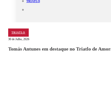
TRIATLO
Aluguer
Campo de Padel
TRIATLO
Equipamento Nautico
30 de Julho, 2026
Contacta-nos
Tomás Antunes em destaque no Triatlo de Amor