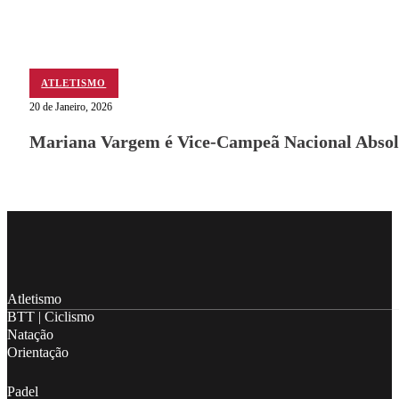
ATLETISMO
20 de Janeiro, 2026
Mariana Vargem é Vice-Campeã Nacional Absol
Follow me on Facebook
Follow me on X
Follow me on LinkedIn
Atletismo
BTT | Ciclismo
Natação
Orientação
Padel