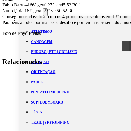
Fábio Barros 166° geral 27° vet45 52’30”
Estatutos
Nuno Faria 167°geral 27° vet50 52’30”
Modalidades
Conseguimos classificar com os 4 primeiros masculinos em 13° num to
Parabéns a todos por mais este desafio e por terem representado a nos
ATLETISMO
Foto de Enyo Freitas
CANOAGEM
ENDURO | BTT | CICLISMO
Relacionados
NATAÇÃO
ORIENTAÇÃO
PADEL
PENTATLO MODERNO
SUP | BODYBOARD
TÉNIS
TRAIL | SKYRUNNING