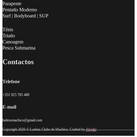
Parapente
Pentatlo Moderno
Surf | Bodyboard | SUP
Ténis
Triatlo
Canoagem
Pesca Submarina
Contactos
Telefone
+351 925 783 480
E-mail
ludensmachico@gmail.com
Copyright 2026 © Ludens Clube de Machico. Crafted by
Alojaki