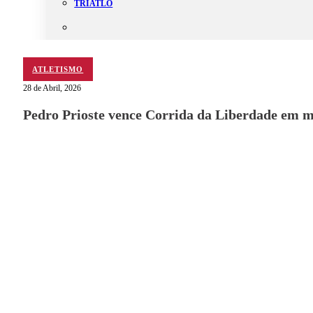
TRIATLO
ATLETISMO
Aluguer
28 de Abril, 2026
Campo de Padel
Equipamento Nautico
Pedro Prioste vence Corrida da Liberdade em m
Contacta-nos