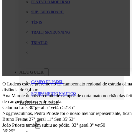
PENTATLO MODERNO
SUP | BODYBOARD
TÉNIS
TRAIL | SKYRUNNING
TRIATLO
ALUGUER
CAMPO DE PADEL
O Ludens esteve presente no LI campeonato regional de estrada câma
distância de 9,4 km.
EQUIPAMENTO NAUTICO
Ana Marote depois do título de campeã de corta mato no chão das feit
de campeã, desta vez de estrada.
CONTACTA-NOS
Catarina Luís 30°geral 5° vet45 52’35”
Nos masculinos, Pedro Prioste foi o nosso melhor representante, fica
Bruno Freitas 27° geral 11° Sen 35’53”
O Clube
João Prioste também subiu ao pódio, 33° geral 3° vet50
36’29”
Mensagem da Direção