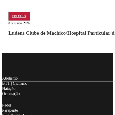
TRIATLO
8 de Junho, 2026
Ludens Clube de Machico/Hospital Particular 
Follow me on Facebook
Follow me on X
Follow me on LinkedIn
Atletismo
BTT | Ciclismo
Natação
Orientação
Padel
Parapente