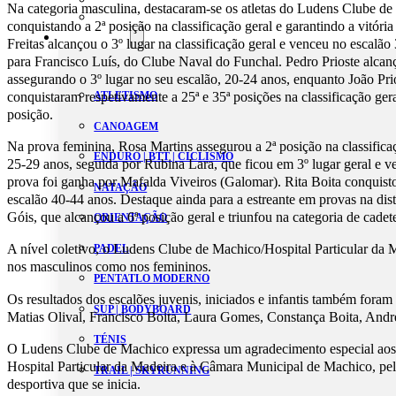
Na categoria masculina, destacaram-se os atletas do Ludens Clube d
Estatutos
conquistando a 2ª posição na classificação geral e garantindo a vitór
Modalidades
Freitas alcançou o 3º lugar na classificação geral e venceu no escalão 
para Francisco Luís, do Clube Naval do Funchal. Pedro Prioste alcanç
assegurando o 3º lugar no seu escalão, 20-24 anos, enquanto João Pri
conquistaram respetivamente a 25ª e 35ª posições na classificação ger
ATLETISMO
posição.
CANOAGEM
Na prova feminina, Rosa Martins assegurou a 2ª posição na classificaç
ENDURO | BTT | CICLISMO
25-29 anos, seguida por Rubina Lara, que ficou em 3º lugar geral e v
prova foi ganha por Mafalda Viveiros (Galomar). Rita Boita conquisto
NATAÇÃO
escalão 40-44 anos. Destaque ainda para a estreante em provas na dis
Góis, que alcançou a 6ª posição geral e triunfou na categoria de cadet
ORIENTAÇÃO
A nível coletivo, o Ludens Clube de Machico/Hospital Particular da M
PADEL
nos masculinos como nos femininos.
PENTATLO MODERNO
Os resultados dos escalões juvenis, iniciados e infantis também foram
SUP | BODYBOARD
Matias Olival, Francisco Boita, Laura Gomes, Constança Boita, And
TÉNIS
O Ludens Clube de Machico expressa um agradecimento especial aos p
Hospital Particular da Madeira e à Câmara Municipal de Machico, pel
TRAIL | SKYRUNNING
desportiva que se inicia.