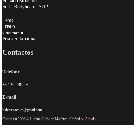
Pentatlo Moderno
Surf | Bodyboard | SUP
Ténis
Triatlo
Canoagem
Pesca Submarina
Contactos
Telefone
+351 925 783 480
E-mail
ludensmachico@gmail.com
Copyright 2026 © Ludens Clube de Machico. Crafted by
Alojaki