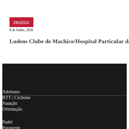
TRIATLO
8 de Junho, 2026
Ludens Clube de Machico/Hospital Particular 
Follow me on Facebook
Follow me on X
Follow me on LinkedIn
Atletismo
BTT | Ciclismo
Natação
Orientação
Padel
Parapente