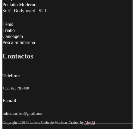
Pentatlo Moderno
Surf | Bodyboard | SUP
Ténis
Triatlo
Canoagem
Pesca Submarina
Contactos
Telefone
+351 925 783 480
E-mail
ludensmachico@gmail.com
Copyright 2026 © Ludens Clube de Machico. Crafted by
Alojaki