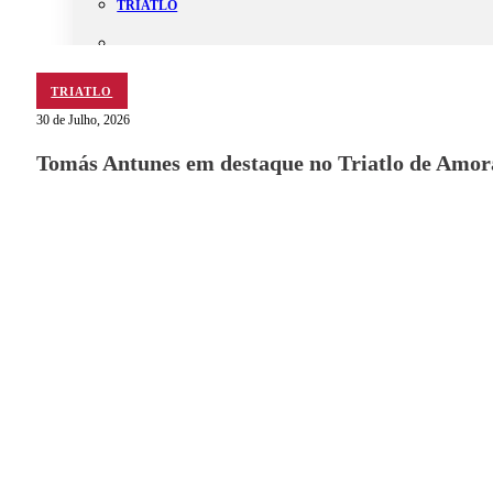
TRIATLO
TRIATLO
Aluguer
30 de Julho, 2026
Campo de Padel
Tomás Antunes em destaque no Triatlo de Amor
Equipamento Nautico
Contacta-nos