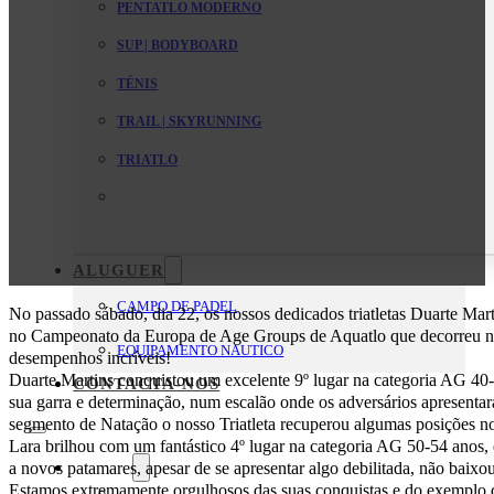
PENTATLO MODERNO
SUP | BODYBOARD
TÉNIS
TRAIL | SKYRUNNING
TRIATLO
ALUGUER
CAMPO DE PADEL
No passado sábado, dia 22, os nossos dedicados triatletas Duarte Mar
no Campeonato da Europa de Age Groups de Aquatlo que decorreu n
EQUIPAMENTO NAUTICO
desempenhos incríveis!
Duarte Martins conquistou um excelente 9º lugar na categoria AG 40
CONTACTA-NOS
sua garra e determinação, num escalão onde os adversários apresenta
segmento de Natação o nosso Triatleta recuperou algumas posições n
Lara brilhou com um fantástico 4º lugar na categoria AG 50-54 anos
O Clube
a novos patamares, apesar de se apresentar algo debilitada, não baixo
Estamos extremamente orgulhosos das suas conquistas e do exemplo de
Mensagem da Direção