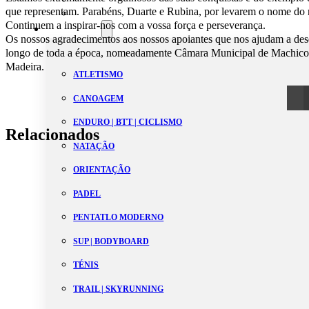
que representam. Parabéns, Duarte e Rubina, por levarem o nome do n
Estatutos
Continuem a inspirar-nos com a vossa força e perseverança.
Modalidades
Os nossos agradecimentos aos nossos apoiantes que nos ajudam a dese
longo de toda a época, nomeadamente Câmara Municipal de Machico e
Madeira.
ATLETISMO
CANOAGEM
ENDURO | BTT | CICLISMO
Relacionados
NATAÇÃO
ORIENTAÇÃO
PADEL
PENTATLO MODERNO
SUP | BODYBOARD
TÉNIS
TRAIL | SKYRUNNING