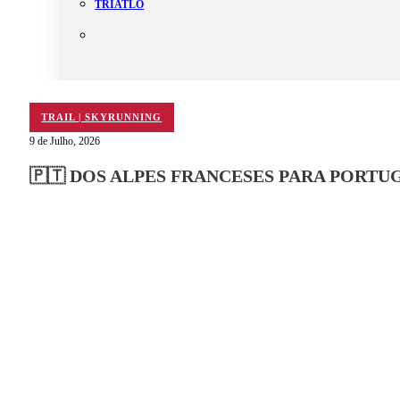
TRIATLO
Aluguer
Campo de Padel
TRAIL | SKYRUNNING
Equipamento Nautico
9 de Julho, 2026
Contacta-nos
🇵🇹 DOS ALPES FRANCESES PARA PORT