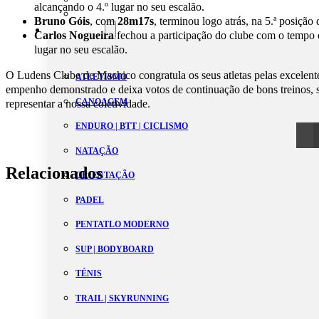
alcançando o 4.º lugar no seu escalão.
Estatutos
Bruno Góis
, com
28m17s
, terminou logo atrás, na 5.ª posiçã
Modalidades
Carlos Nogueira
fechou a participação do clube com o tempo
lugar no seu escalão.
O Ludens Clube de Machico congratula os seus atletas pelas excelente
ATLETISMO
empenho demonstrado e deixa votos de continuação de bons treinos,
CANOAGEM
representar a nossa coletividade.
ENDURO | BTT | CICLISMO
NATAÇÃO
Relacionados
ORIENTAÇÃO
PADEL
PENTATLO MODERNO
SUP | BODYBOARD
TÉNIS
TRAIL | SKYRUNNING