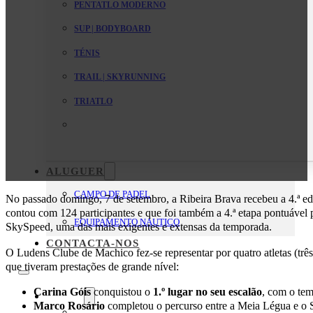
PENTATLO MODERNO
SUP | BODYBOARD
TÉNIS
TRAIL | SKYRUNNING
TRIATLO
ALUGUER
CAMPO DE PADEL
No passado domingo, 7 de setembro, a Ribeira Brava recebeu a 4.ª e
contou com 124 participantes e que foi também a 4.ª etapa pontuáve
EQUIPAMENTO NAUTICO
SkySpeed, uma das mais exigentes e extensas da temporada.
CONTACTA-NOS
O Ludens Clube de Machico fez-se representar por quatro atletas (trê
que tiveram prestações de grande nível:
Carina Góis
conquistou o
1.º lugar no seu escalão
, com o te
O Clube
Marco Rosário
completou o percurso entre a Meia Légua e o 
Mensagem da Direção