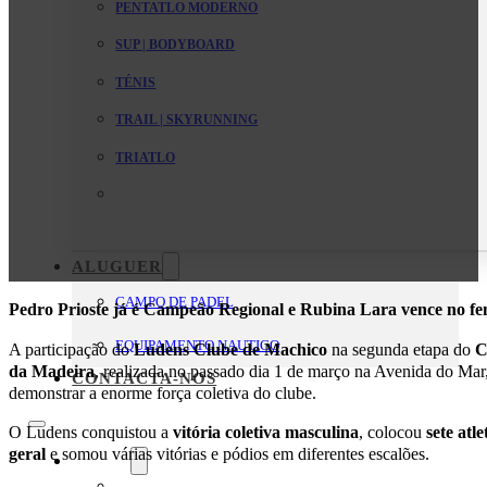
PENTATLO MODERNO
SUP | BODYBOARD
TÉNIS
TRAIL | SKYRUNNING
TRIATLO
ALUGUER
CAMPO DE PADEL
Pedro Prioste já é Campeão Regional e Rubina Lara vence no fe
EQUIPAMENTO NAUTICO
A participação do
Ludens Clube de Machico
na segunda etapa do
C
da Madeira
, realizada no passado dia 1 de março na Avenida do Mar
CONTACTA-NOS
demonstrar a enorme força coletiva do clube.
O Ludens conquistou a
vitória coletiva masculina
, colocou
sete atl
geral
e somou várias vitórias e pódios em diferentes escalões.
O Clube
Mensagem da Direção