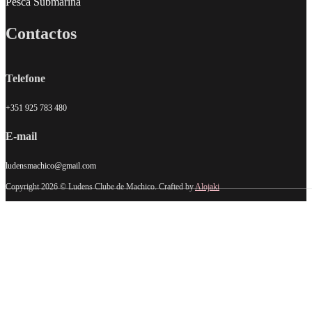
Pesca Submarina
Contactos
Telefone
+351 925 783 480
E-mail
ludensmachico@gmail.com
Copyright 2026 © Ludens Clube de Machico. Crafted by
Alojaki