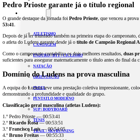
Pedro Prioste garante já o título regional
Estatutos
Modalidades
O grande destaque da jornada foi
Pedro Prioste
, que venceu a prova
53:41
.
ATLETISMO
Depois de já ter triunfado também na primeira etapa do campeonato, 
o atleta do Ludens garante desde já o
título de Campeão Regional A
CANOAGEM
Como o campeonato contabiliza os dois melhores resultados,
duas pr
ENDURO | BTT | CICLISMO
suficientes para assegurar matematicamente o título antes do final da 
NATAÇÃO
Domínio do Ludens na prova masculina
ORIENTAÇÃO
A equipa do Ludens teve uma prestação coletiva impressionante, col
PADEL
demonstrando a profundidade e qualidade do grupo.
PENTATLO MODERNO
Classificação geral masculina (atletas Ludens):
SUP | BODYBOARD
1.º Pedro Prioste — 00:53:41
TÉNIS
2.º
Ricardo Rosa
— 00:53:51
3.º
Francisco Luís
— 00:54:05
TRAIL | SKYRUNNING
4.º
Bruno Freitas
— 00:55:33