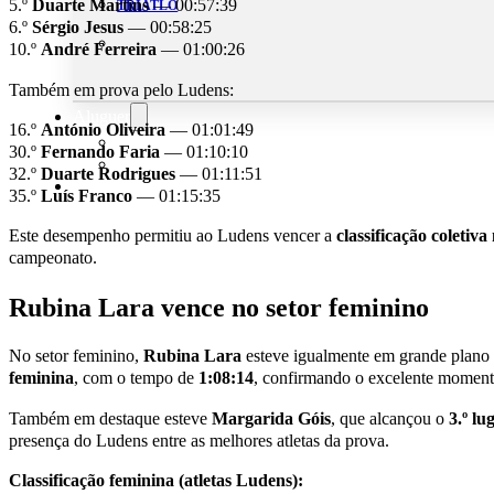
5.º
Duarte Martins
— 00:57:39
TRIATLO
6.º
Sérgio Jesus
— 00:58:25
10.º
André Ferreira
— 01:00:26
Também em prova pelo Ludens:
Aluguer
16.º
António Oliveira
— 01:01:49
Campo de Padel
30.º
Fernando Faria
— 01:10:10
Equipamento Nautico
32.º
Duarte Rodrigues
— 01:11:51
Contacta-nos
35.º
Luís Franco
— 01:15:35
Este desempenho permitiu ao Ludens vencer a
classificação coletiv
campeonato.
Rubina Lara vence no setor feminino
No setor feminino,
Rubina Lara
esteve igualmente em grande plano
feminina
, com o tempo de
1:08:14
, confirmando o excelente moment
Também em destaque esteve
Margarida Góis
, que alcançou o
3.º lu
presença do Ludens entre as melhores atletas da prova.
Classificação feminina (atletas Ludens):