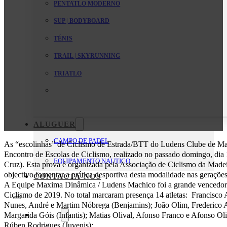
PENTATLO MODERNO
SUP | BODYBOARD
TÉNIS
TRAIL | SKYRUNNING
TRIATLO
ALUGUER
CAMPO DE PADEL
As “escolinhas” de Ciclismo de Estrada/BTT do Ludens Clube de Ma
Encontro de Escolas de Ciclismo, realizado no passado domingo, dia
EQUIPAMENTO NAUTICO
Cruz). Esta prova é organizada pela Associação de Ciclismo da Made
objectivo fomentar a prática desportiva desta modalidade nas geraçõe
CONTACTA-NOS
A Equipe Maxima Dinâmica / Ludens Machico foi a grande vencedora
Ciclismo de 2019. No total marcaram presença 14 atletas: Francisco 
Nunes, André e Martim Nóbrega (Benjamins); João Olim, Frederico A
O Clube
Margarida Góis (Infantis); Matias Olival, Afonso Franco e Afonso Oli
Rúben Rodrigues (Juvenis);
Mensagem da Direção