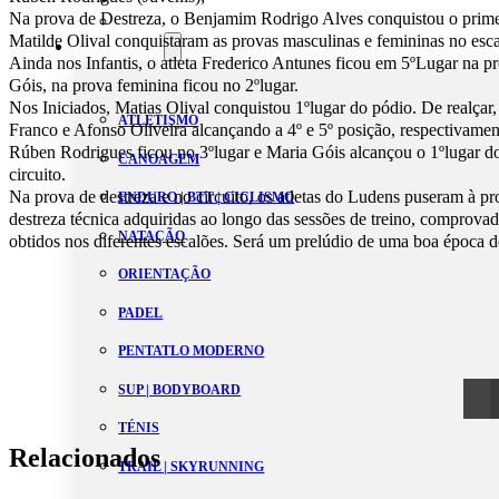
Na prova de Destreza, o Benjamim Rodrigo Alves conquistou o primei
Estatutos
Matilde Olival conquistaram as provas masculinas e femininas no escal
Modalidades
Ainda nos Infantis, o atleta Frederico Antunes ficou em 5ºLugar na p
Góis, na prova feminina ficou no 2ºlugar.
Nos Iniciados, Matias Olival conquistou 1ºlugar do pódio. De realçar
ATLETISMO
Franco e Afonso Oliveira alcançando a 4º e 5º posição, respectivamen
Rúben Rodrigues ficou no 3ºlugar e Maria Góis alcançou o 1ºlugar do 
CANOAGEM
circuito.
Na prova de destreza e no circuito, os atletas do Ludens puseram à pr
ENDURO | BTT | CICLISMO
destreza técnica adquiridas ao longo das sessões de treino, comprova
NATAÇÃO
obtidos nos diferentes escalões. Será um prelúdio de uma boa época d
ORIENTAÇÃO
PADEL
PENTATLO MODERNO
SUP | BODYBOARD
TÉNIS
Relacionados
TRAIL | SKYRUNNING