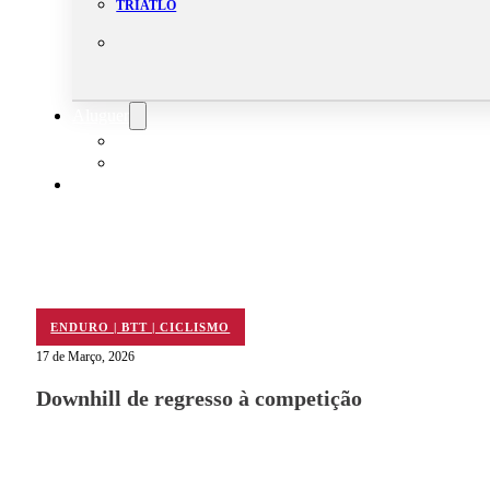
TRIATLO
Aluguer
Campo de Padel
Equipamento Nautico
Contacta-nos
ENDURO | BTT | CICLISMO
17 de Março, 2026
Downhill de regresso à competição