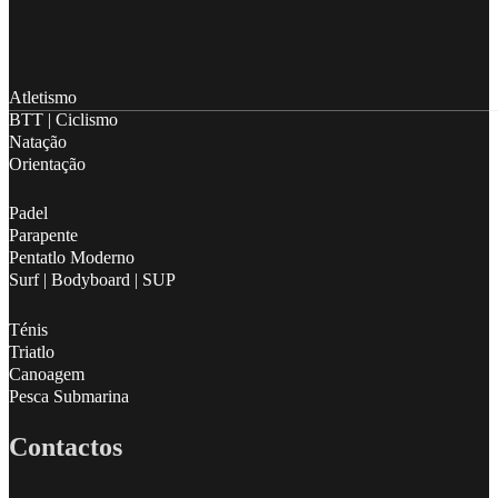
Follow me on Facebook
Follow me on X
Follow me on LinkedIn
Atletismo
BTT | Ciclismo
Natação
Orientação
Padel
Parapente
Pentatlo Moderno
Surf | Bodyboard | SUP
Ténis
Triatlo
Canoagem
Pesca Submarina
Contactos