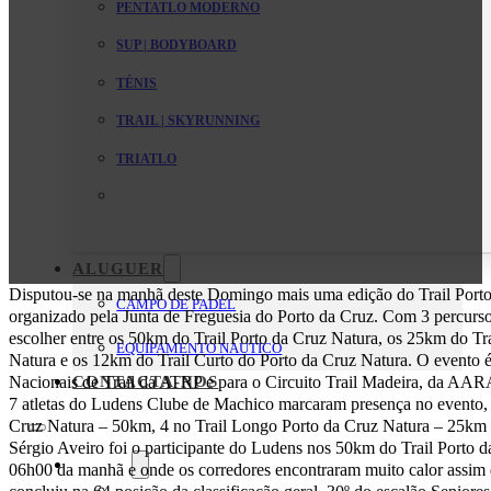
PENTATLO MODERNO
SUP | BODYBOARD
TÉNIS
TRAIL | SKYRUNNING
TRIATLO
ALUGUER
Disputou-se na manhã deste Domingo mais uma edição do Trail Porto
CAMPO DE PADEL
organizado pela Junta de Freguesia do Porto da Cruz. Com 3 percursos
escolher entre os 50km do Trail Porto da Cruz Natura, os 25km do Tr
EQUIPAMENTO NAUTICO
Natura e os 12km do Trail Curto do Porto da Cruz Natura. O evento é
Nacionais de Trail da ATRP e para o Circuito Trail Madeira, da AA
CONTACTA-NOS
7 atletas do Ludens Clube de Machico marcaram presença no evento, c
Cruz Natura – 50km, 4 no Trail Longo Porto da Cruz Natura – 25km e
Sérgio Aveiro foi o participante do Ludens nos 50km do Trail Porto da
O Clube
06h00 da manhã e onde os corredores encontraram muito calor assim q
Mensagem da Direção