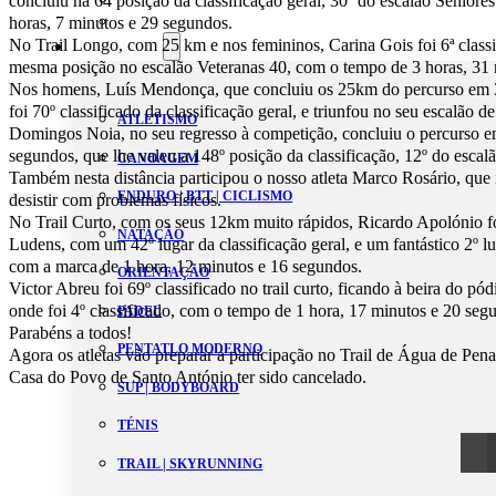
concluiu na 64 posição da classificação geral, 30º do escalão Senior
Estatutos
horas, 7 minutos e 29 segundos.
No Trail Longo, com 25 km e nos femininos, Carina Gois foi 6ª classi
Modalidades
mesma posição no escalão Veteranas 40, com o tempo de 3 horas, 31 
Nos homens, Luís Mendonça, que concluiu os 25km do percurso em 3
foi 70º classificado da classificação geral, e triunfou no seu escalão d
ATLETISMO
Domingos Noia, no seu regresso à competição, concluiu o percurso e
segundos, que lhe valeu a 148º posição da classificação, 12º do escal
CANOAGEM
Também nesta distância participou o nosso atleta Marco Rosário, que 
ENDURO | BTT | CICLISMO
desistir com problemas físicos.
No Trail Curto, com os seus 12km muito rápidos, Ricardo Apolónio fo
NATAÇÃO
Ludens, com um 42º lugar da classificação geral, e um fantástico 2º l
com a marca de 1 hora, 12 minutos e 16 segundos.
ORIENTAÇÃO
Victor Abreu foi 69º classificado no trail curto, ficando à beira do pó
onde foi 4º classificado, com o tempo de 1 hora, 17 minutos e 20 seg
PADEL
Parabéns a todos!
PENTATLO MODERNO
Agora os atletas vão preparar a participação no Trail de Água de Pena
Casa do Povo de Santo António ter sido cancelado.
SUP | BODYBOARD
TÉNIS
TRAIL | SKYRUNNING