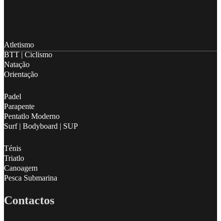
Follow me on Facebook
Follow me on X
Follow me on LinkedIn
Atletismo
BTT | Ciclismo
Natação
Orientação
Padel
Parapente
Pentatlo Moderno
Surf | Bodyboard | SUP
Ténis
Triatlo
Canoagem
Pesca Submarina
Contactos