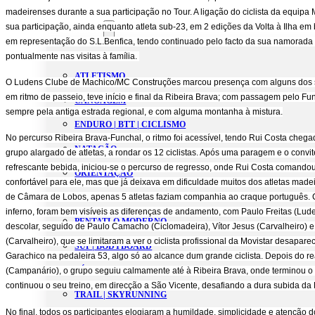
madeirenses durante a sua participação no Tour. A ligação do ciclista da equipa 
Estatutos
sua participação, ainda enquanto atleta sub-23, em 2 edições da Volta à Ilha em
Modalidades
em representação do S.L.Benfica, tendo continuado pelo facto da sua namorad
pontualmente nas visitas à família.
ATLETISMO
O Ludens Clube de Machico/MC Construções marcou presença com alguns dos seus c
em ritmo de passeio, teve início e final da Ribeira Brava; com passagem pelo Fu
CANOAGEM
sempre pela antiga estrada regional, e com alguma montanha à mistura.
ENDURO | BTT | CICLISMO
No percurso Ribeira Brava-Funchal, o ritmo foi acessível, tendo Rui Costa ch
NATAÇÃO
grupo alargado de atletas, a rondar os 12 ciclistas. Após uma paragem e o convite
refrescante bebida, iniciou-se o percurso de regresso, onde Rui Costa comando
ORIENTAÇÃO
confortável para ele, mas que já deixava em dificuldade muitos dos atletas madei
de Câmara de Lobos, apenas 5 atletas faziam companhia ao craque português. C
PADEL
inferno, foram bem visíveis as diferenças de andamento, com Paulo Freitas (Lude
PENTATLO MODERNO
descolar, seguido de Paulo Camacho (Ciclomadeira), Vítor Jesus (Carvalheiro) e
(Carvalheiro), que se limitaram a ver o ciclista profissional da Movistar desapare
SUP | BODYBOARD
Garachico na pedaleira 53, algo só ao alcance dum grande ciclista. Depois do 
TÉNIS
(Campanário), o grupo seguiu calmamente até à Ribeira Brava, onde terminou o 
continuou o seu treino, em direcção a São Vicente, desafiando a dura subida
TRAIL | SKYRUNNING
No final, todos os participantes elogiaram a humildade, simplicidade e atenção 