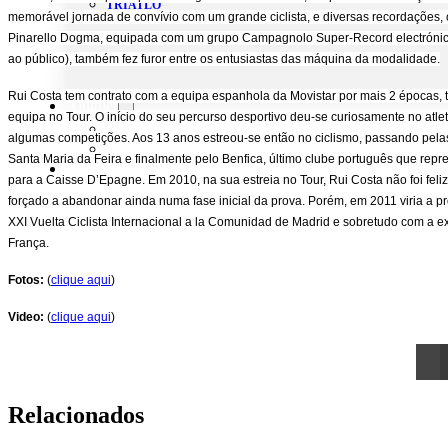
TRIATLO
memorável jornada de convívio com um grande ciclista, e diversas recordações, c
Pinarello Dogma, equipada com um grupo Campagnolo Super-Record electrónico
ao público), também fez furor entre os entusiastas das máquina da modalidade.
Rui Costa tem contrato com a equipa espanhola da Movistar por mais 2 épocas, t
Aluguer
equipa no Tour. O início do seu percurso desportivo deu-se curiosamente no atl
Campo de Padel
algumas competições. Aos 13 anos estreou-se então no ciclismo, passando pela
Equipamento Nautico
Santa Maria da Feira e finalmente pelo Benfica, último clube português que repre
Contacta-nos
para a Caisse D’Epagne. Em 2010, na sua estreia no Tour, Rui Costa não foi feli
forçado a abandonar ainda numa fase inicial da prova. Porém, em 2011 viria a pro
XXI Vuelta Ciclista Internacional a la Comunidad de Madrid e sobretudo com a exc
França.
Fotos:
(
clique aqui
)
Video:
(
clique aqui
)
Relacionados