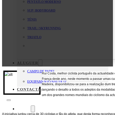
PENTATLO MODERNO
SUP | BODYBOARD
TÉNIS
TRAIL | SKYRUNNING
TRIATLO
ALUGUER
CAMPO DE PADEL
Rui Costa, melhor ciclista português da actualidade
França deste ano, neste momento a passar umas cu
EQUIPAMENTO NAUTICO
Madeira, disponibilizou-se para a realização dum tr
CONTACTA-NOS
lançando o desafio a todos os adeptos da modalid
um dos grandes nomes mundiais do ciclismo da act
O Clube
A iniciativa juntou cerca de 30 ciclistas e fãs do atleta, que desta forma reconhe
Mensagem da Direção